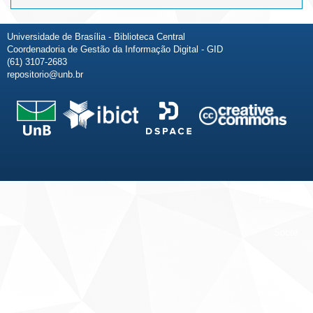
Universidade de Brasília - Biblioteca Central
Coordenadoria de Gestão da Informação Digital - GID
(61) 3107-2683
repositorio@unb.br
Fale conosco
Sobre