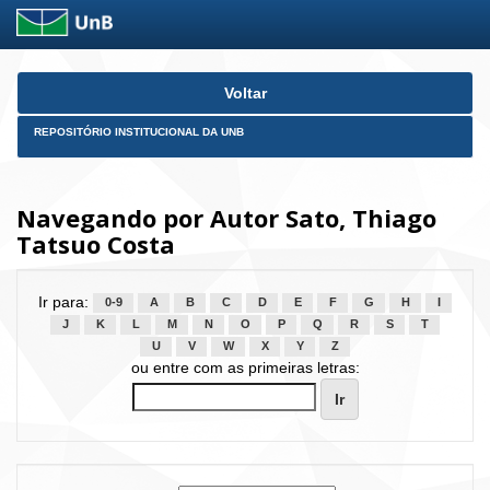
Skip
Voltar
navigation
REPOSITÓRIO INSTITUCIONAL DA UNB
Navegando por Autor Sato, Thiago
Tatsuo Costa
Ir para:
0-9
A
B
C
D
E
F
G
H
I
J
K
L
M
N
O
P
Q
R
S
T
U
V
W
X
Y
Z
ou entre com as primeiras letras: