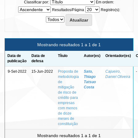
Classificar por:
Em ordem:
Resultados/Página
Registro(s):
Mostrando resultados 1 a 1 de 1
Data de
Data de
Título
Autor(es)
Orientador(es)
C
publicação
defesa
9-Set-2022
15-Jun-2022
Proposta de
Sato,
Cajueiro,
-
metodologia
Thiago
Daniel Oliveira
de
Tatsuo
mitigação
Costa
de risco de
crédito para
empresas
com menos
de doze
meses de
constituição
Mostrando resultados 1 a 1 de 1