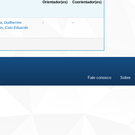
Orientador(es)
Coorientador(es)
a, Guilherme
-
-
is, Caio Eduardo
Fale conosco
Sobre