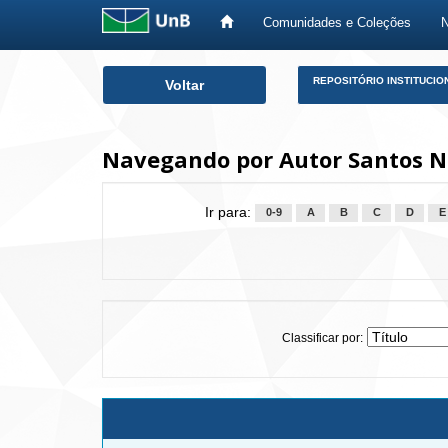
Comunidades e Coleções
Skip
REPOSITÓRIO INSTITUCIO
Voltar
navigation
Navegando por Autor Santos N
Ir para:
0-9
A
B
C
D
E
Classificar por: