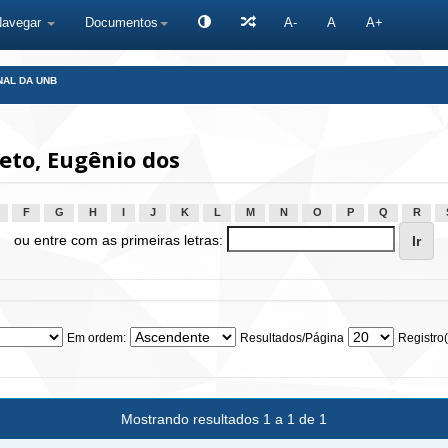
Navegar
Documentos
A-
A
A+
NAL DA UNB
eto, Eugênio dos
F
G
H
I
J
K
L
M
N
O
P
Q
R
ou entre com as primeiras letras:
Em ordem:
Resultados/Página
Registro(
Mostrando resultados 1 a 1 de 1