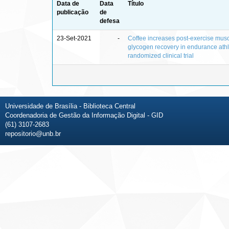
Data de
Data
Título
publicação
de
defesa
23-Set-2021
-
Coffee increases post-exercise mus
glycogen recovery in endurance athl
randomized clinical trial
Universidade de Brasília - Biblioteca Central
Coordenadoria de Gestão da Informação Digital - GID
(61) 3107-2683
repositorio@unb.br