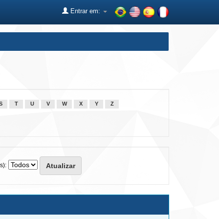
Entrar em:
S
T
U
V
W
X
Y
Z
s):