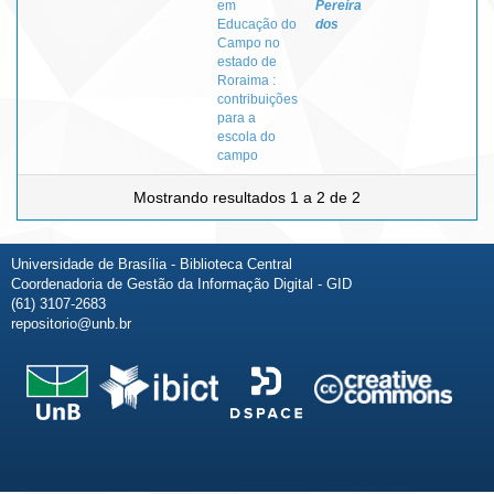
em
Pereira
Educação do
dos
Campo no
estado de
Roraima :
contribuições
para a
escola do
campo
Mostrando resultados 1 a 2 de 2
Universidade de Brasília - Biblioteca Central
Coordenadoria de Gestão da Informação Digital - GID
(61) 3107-2683
repositorio@unb.br