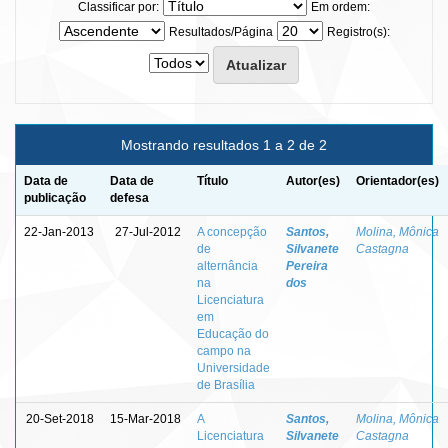
Classificar por:
Em ordem:
Resultados/Página
Registro(s):
Mostrando resultados 1 a 2 de 2
Data de
Data de
Título
Autor(es)
Orientador(es)
publicação
defesa
22-Jan-2013
27-Jul-2012
A concepção
Santos,
Molina, Mônica
de
Silvanete
Castagna
alternância
Pereira
na
dos
Licenciatura
em
Educação do
campo na
Universidade
de Brasília
20-Set-2018
15-Mar-2018
A
Santos,
Molina, Mônica
Licenciatura
Silvanete
Castagna