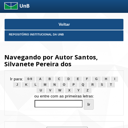
Skip
Voltar
navigation
REPOSITÓRIO INSTITUCIONAL DA UNB
Navegando por Autor Santos,
Silvanete Pereira dos
Ir para:
0-9
A
B
C
D
E
F
G
H
I
J
K
L
M
N
O
P
Q
R
S
T
U
V
W
X
Y
Z
ou entre com as primeiras letras: