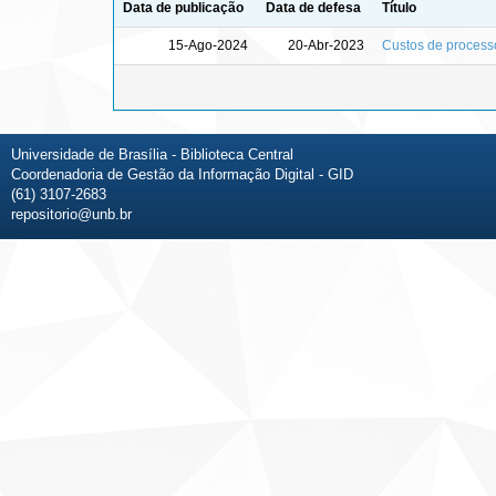
Data de publicação
Data de defesa
Título
15-Ago-2024
20-Abr-2023
Custos de processo
Universidade de Brasília - Biblioteca Central
Coordenadoria de Gestão da Informação Digital - GID
(61) 3107-2683
repositorio@unb.br