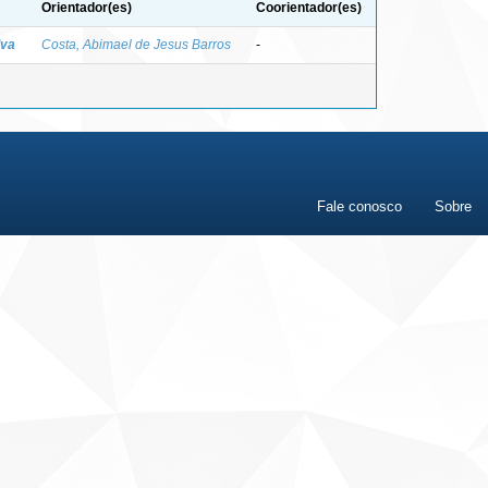
Orientador(es)
Coorientador(es)
lva
Costa, Abimael de Jesus Barros
-
Fale conosco
Sobre