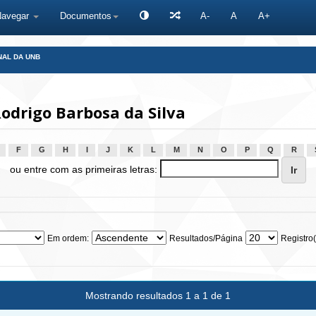
Navegar
Documentos
A-
A
A+
NAL DA UNB
odrigo Barbosa da Silva
F
G
H
I
J
K
L
M
N
O
P
Q
R
ou entre com as primeiras letras:
Em ordem:
Resultados/Página
Registro(
Mostrando resultados 1 a 1 de 1