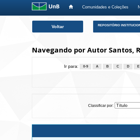
Comunidades e Coleções
Skip
REPOSITÓRIO INSTITUCIO
Voltar
navigation
Navegando por Autor Santos, R
Ir para:
0-9
A
B
C
D
E
Classificar por: