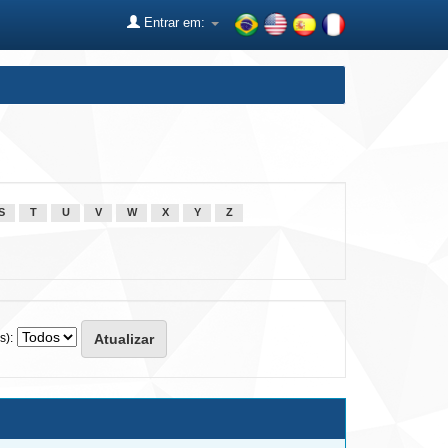
Entrar em:
S
T
U
V
W
X
Y
Z
s):