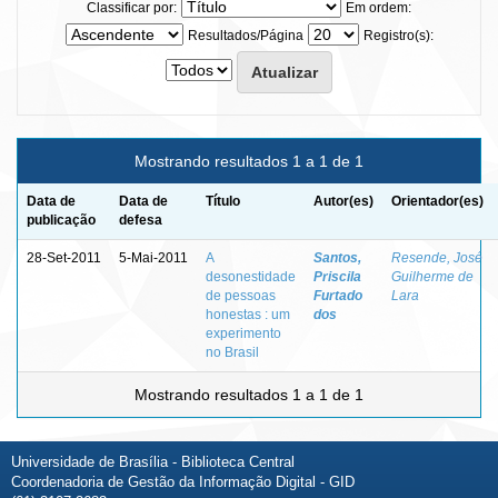
Classificar por:
Em ordem:
Resultados/Página
Registro(s):
Mostrando resultados 1 a 1 de 1
Data de
Data de
Título
Autor(es)
Orientador(es)
publicação
defesa
28-Set-2011
5-Mai-2011
A
Santos,
Resende, José
desonestidade
Priscila
Guilherme de
de pessoas
Furtado
Lara
honestas : um
dos
experimento
no Brasil
Mostrando resultados 1 a 1 de 1
Universidade de Brasília - Biblioteca Central
Coordenadoria de Gestão da Informação Digital - GID