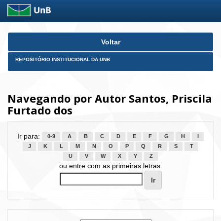
Skip
Voltar
navigation
REPOSITÓRIO INSTITUCIONAL DA UNB
Navegando por Autor Santos, Priscila
Furtado dos
Ir para:
0-9
A
B
C
D
E
F
G
H
I
J
K
L
M
N
O
P
Q
R
S
T
U
V
W
X
Y
Z
ou entre com as primeiras letras: