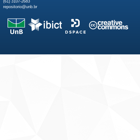
(61) 3107-2683
repositorio@unb.br
Fale conosco
Sobre