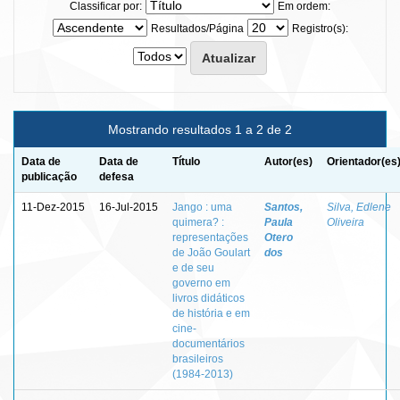
Classificar por:
Em ordem:
Resultados/Página
Registro(s):
Mostrando resultados 1 a 2 de 2
Data de
Data de
Título
Autor(es)
Orientador(es
publicação
defesa
11-Dez-2015
16-Jul-2015
Jango : uma
Santos,
Silva, Edlene
quimera? :
Paula
Oliveira
representações
Otero
de João Goulart
dos
e de seu
governo em
livros didáticos
de história e em
cine-
documentários
brasileiros
(1984-2013)