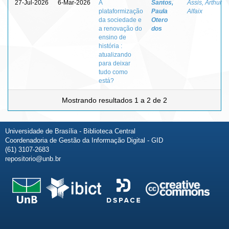
27-Jul-2026
6-Mar-2026
A
Santos,
Assis, Arthur
plataformização
Paula
Alfaix
da sociedade e
Otero
a renovação do
dos
ensino de
história :
atualizando
para deixar
tudo como
está?
Mostrando resultados 1 a 2 de 2
Universidade de Brasília - Biblioteca Central
Coordenadoria de Gestão da Informação Digital - GID
(61) 3107-2683
repositorio@unb.br