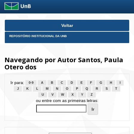
Skip
Voltar
navigation
REPOSITÓRIO INSTITUCIONAL DA UNB
Navegando por Autor Santos, Paula
Otero dos
Ir para:
0-9
A
B
C
D
E
F
G
H
I
J
K
L
M
N
O
P
Q
R
S
T
U
V
W
X
Y
Z
ou entre com as primeiras letras: