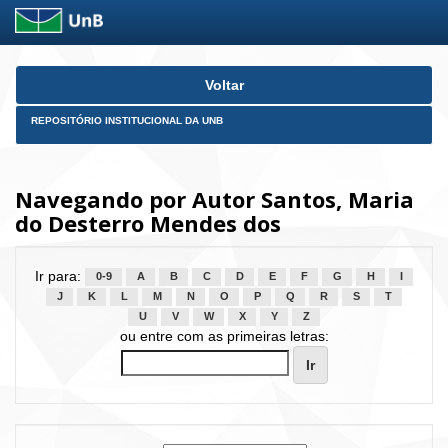
Skip
Voltar
navigation
REPOSITÓRIO INSTITUCIONAL DA UNB
Navegando por Autor Santos, Maria
do Desterro Mendes dos
Ir para:
0-9
A
B
C
D
E
F
G
H
I
J
K
L
M
N
O
P
Q
R
S
T
U
V
W
X
Y
Z
ou entre com as primeiras letras: