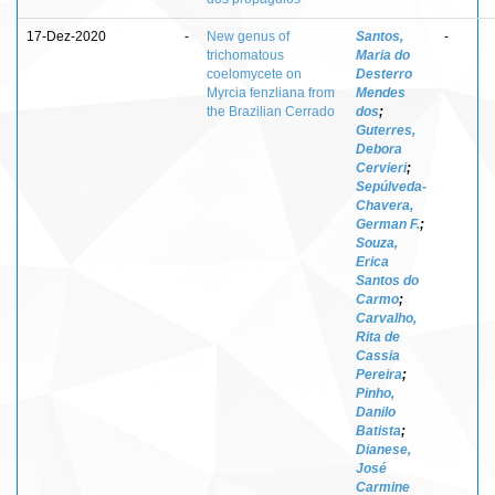
17-Dez-2020
-
New genus of
Santos,
-
trichomatous
Maria do
coelomycete on
Desterro
Myrcia fenzliana from
Mendes
the Brazilian Cerrado
dos
;
Guterres,
Debora
Cervieri
;
Sepúlveda-
Chavera,
German F.
;
Souza,
Erica
Santos do
Carmo
;
Carvalho,
Rita de
Cassia
Pereira
;
Pinho,
Danilo
Batista
;
Dianese,
José
Carmine