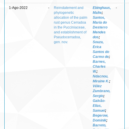
1-Ago-2022
-
Reinstatement and
Ebinghaus,
-
phylogenetic
Malte
;
allocation of the palm
Santos,
rust genus Cerradoa
Maria do
in the Pucciniaceae,
Desterro
and establishment of
Mendes
Pseudocerradoa,
dos
;
gen. nov.
Souza,
Erica
Santos do
Carmo de
;
Barnes,
Charles
W.
;
Ndacnou,
Miraine K.
;
Vélez
Zambrano,
Sergio
;
Galvão-
Elias,
Samuel
;
Begerow,
Dominik
;
Barreto,