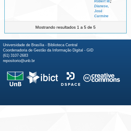
Robert W.
;
Dianese,
José
Carmine
Mostrando resultados 1 a 5 de 5
Universidade de Brasília - Biblioteca Central
Coordenadoria de Gestão da Informação Digital - GID
(61) 3107-2683
repositorio@unb.br
Fale conosco
Sobre