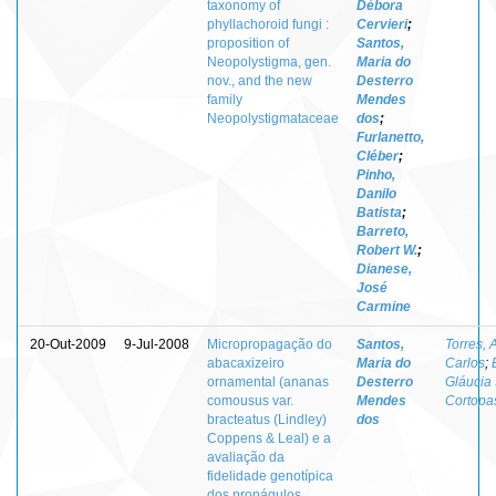
taxonomy of
Débora
phyllachoroid fungi :
Cervieri
;
proposition of
Santos,
Neopolystigma, gen.
Maria do
nov., and the new
Desterro
family
Mendes
Neopolystigmataceae
dos
;
Furlanetto,
Cléber
;
Pinho,
Danilo
Batista
;
Barreto,
Robert W.
;
Dianese,
José
Carmine
20-Out-2009
9-Jul-2008
Micropropagação do
Santos,
Torres, 
abacaxizeiro
Maria do
Carlos
;
ornamental (ananas
Desterro
Gláucia 
comousus var.
Mendes
Cortopa
bracteatus (Lindley)
dos
Coppens & Leal) e a
avaliação da
fidelidade genotípica
dos propágulos