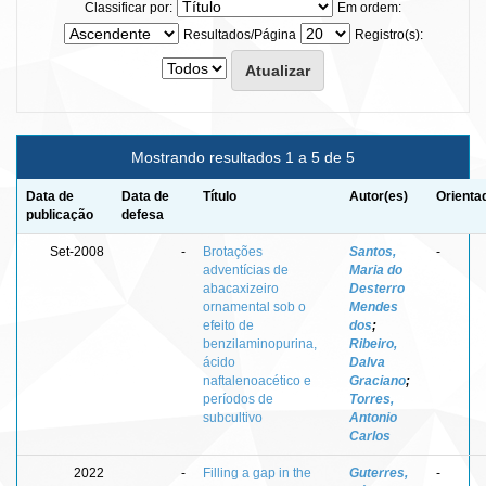
Classificar por:
Em ordem:
Resultados/Página
Registro(s):
Mostrando resultados 1 a 5 de 5
Data de
Data de
Título
Autor(es)
Orienta
publicação
defesa
Set-2008
-
Brotações
Santos,
-
adventícias de
Maria do
abacaxizeiro
Desterro
ornamental sob o
Mendes
efeito de
dos
;
benzilaminopurina,
Ribeiro,
ácido
Dalva
naftalenoacético e
Graciano
;
períodos de
Torres,
subcultivo
Antonio
Carlos
2022
-
Filling a gap in the
Guterres,
-