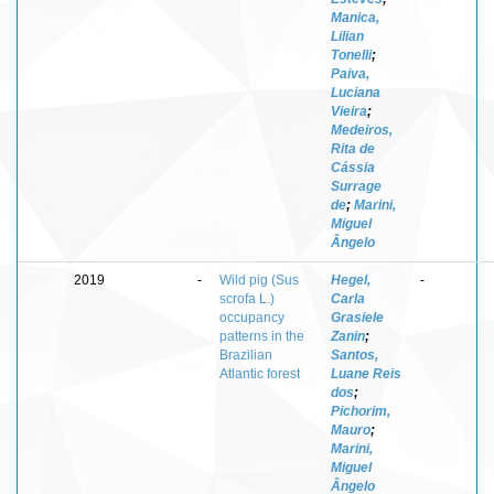
Manica,
Lilian
Tonelli
;
Paiva,
Luciana
Vieira
;
Medeiros,
Rita de
Cássia
Surrage
de
;
Marini,
Miguel
Ângelo
2019
-
Wild pig (Sus
Hegel,
-
scrofa L.)
Carla
occupancy
Grasiele
patterns in the
Zanin
;
Brazilian
Santos,
Atlantic forest
Luane Reis
dos
;
Pichorim,
Mauro
;
Marini,
Miguel
Ângelo