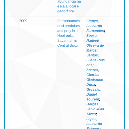
abundância na
escala local e
geográfica
2009
-
Passeriformes:
França,
-
nest predators
Leonardo
and prey in a
Fernandes
;
Neotropical
Sousa,
Savannah in
Nadinni
Central Brazil
Oliveira de
Matos
;
Santos,
Luane Reis
dos
;
Soares,
Charles
Gladstone
Duca
;
Gressler,
Daniel
Tourem
;
Borges,
Fábio Júlio
Alves
;
Lopes,
Leonardo
Esteves
;