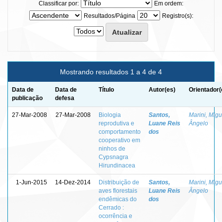
Classificar por:
Em ordem:
Resultados/Página
Registro(s):
Mostrando resultados 1 a 4 de 4
Data de
Data de
Título
Autor(es)
Orientador(
publicação
defesa
27-Mar-2008
27-Mar-2008
Biologia
Santos,
Marini, Migu
reprodutiva e
Luane Reis
Ângelo
comportamento
dos
cooperativo em
ninhos de
Cypsnagra
Hirundinacea
1-Jun-2015
14-Dez-2014
Distribuição de
Santos,
Marini, Migu
aves florestais
Luane Reis
Ângelo
endêmicas do
dos
Cerrado :
ocorrência e