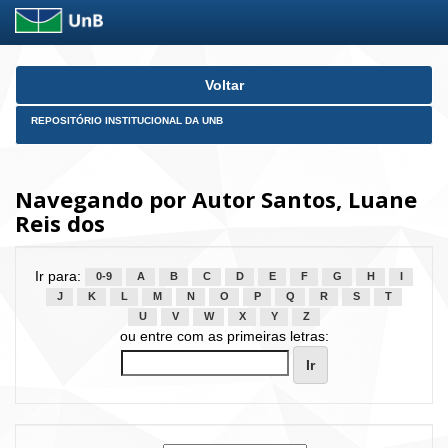
Skip
Voltar
navigation
REPOSITÓRIO INSTITUCIONAL DA UNB
Navegando por Autor Santos, Luane
Reis dos
Ir para:
0-9
A
B
C
D
E
F
G
H
I
J
K
L
M
N
O
P
Q
R
S
T
U
V
W
X
Y
Z
ou entre com as primeiras letras: