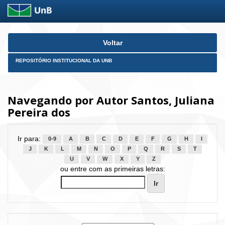
Skip
Voltar
navigation
REPOSITÓRIO INSTITUCIONAL DA UNB
Navegando por Autor Santos, Juliana
Pereira dos
Ir para:
0-9
A
B
C
D
E
F
G
H
I
J
K
L
M
N
O
P
Q
R
S
T
U
V
W
X
Y
Z
ou entre com as primeiras letras: