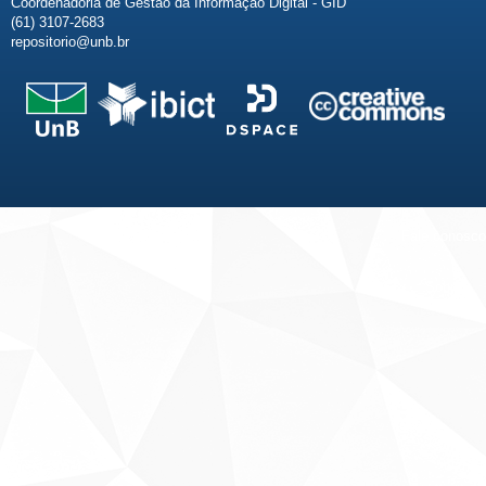
Coordenadoria de Gestão da Informação Digital - GID
(61) 3107-2683
repositorio@unb.br
Fale conosco
Sobre