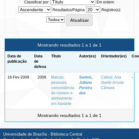
Classificar por:
Em ordem:
Resultados/Página
Registro(s):
Mostrando resultados 1 a 1 de 1
Data de
Data
Título
Autor(es)
Orientador(es)
Coo
publicação
de
defesa
18-Fev-2009
2008
Marcas
Santos,
Cabral, Ana
-
pessoais,
Juliana
Suelly Arruda
concordância
Pereira
Câmara
de número e
dos
alinhamento
em Xavánte
Mostrando resultados 1 a 1 de 1
Universidade de Brasília - Biblioteca Central