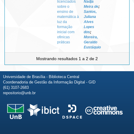
licenciados
Nadja
sobre o
Meira de
;
ensino de
Santos,
matemática à
Juliana
luz da
Alves
formação
Lopes
inicial com
dos
;
ofinicas
Moreira,
práticas
Geraldo
Eustáquio
Mostrando resultados 1 a 2 de 2
Universidade de Brasília - Biblioteca Central
Coordenadoria de Gestão da Informação Digital - GID
(61) 3107-2683
repositorio@unb.br