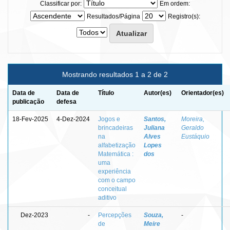
Classificar por:
Em ordem:
Resultados/Página
Registro(s):
Mostrando resultados 1 a 2 de 2
Data de
Data de
Título
Autor(es)
Orientador(es)
publicação
defesa
18-Fev-2025
4-Dez-2024
Jogos e
Santos,
Moreira,
brincadeiras
Juliana
Geraldo
na
Alves
Eustáquio
alfabetização
Lopes
Matemática :
dos
uma
experiência
com o campo
conceitual
aditivo
Dez-2023
-
Percepções
Souza,
-
de
Meire