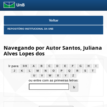
Skip
Voltar
navigation
REPOSITÓRIO INSTITUCIONAL DA UNB
Navegando por Autor Santos, Juliana
Alves Lopes dos
Ir para:
0-9
A
B
C
D
E
F
G
H
I
J
K
L
M
N
O
P
Q
R
S
T
U
V
W
X
Y
Z
ou entre com as primeiras letras: