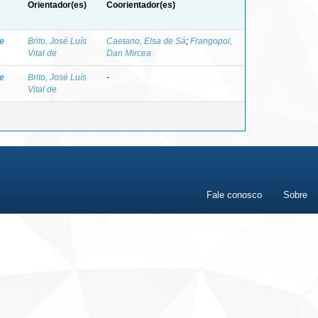
Orientador(es)
Coorientador(es)
ne
Brito, José Luís
Caetano, Elsa de Sá
;
Frangopol,
Vital de
Dan Mircea
ne
Brito, José Luís
-
Vital de
Fale conosco
Sobre