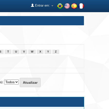
Entrar em:
S
T
U
V
W
X
Y
Z
s):