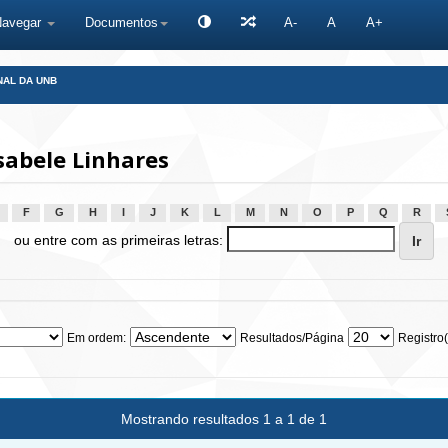
Navegar
Documentos
A-
A
A+
NAL DA UNB
sabele Linhares
F
G
H
I
J
K
L
M
N
O
P
Q
R
ou entre com as primeiras letras:
Em ordem:
Resultados/Página
Registro(
Mostrando resultados 1 a 1 de 1