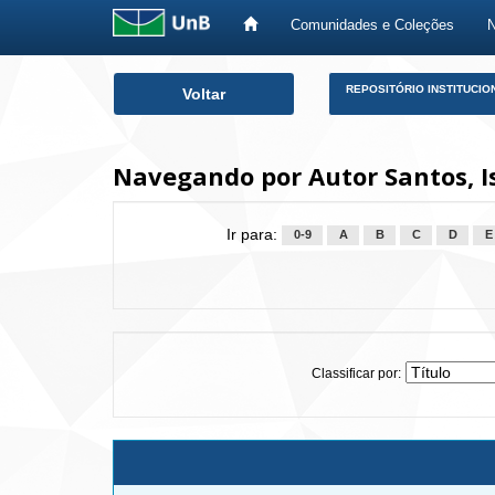
Comunidades e Coleções
Skip
REPOSITÓRIO INSTITUCIO
Voltar
navigation
Navegando por Autor Santos, I
Ir para:
0-9
A
B
C
D
E
Classificar por: