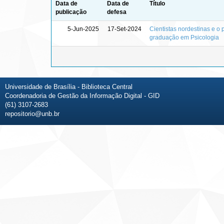
Data de
Data de
Título
publicação
defesa
5-Jun-2025
17-Set-2024
Cientistas nordestinas e o 
graduação em Psicologia
Universidade de Brasília - Biblioteca Central
Coordenadoria de Gestão da Informação Digital - GID
(61) 3107-2683
repositorio@unb.br