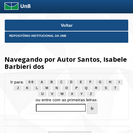
Skip
Voltar
navigation
REPOSITÓRIO INSTITUCIONAL DA UNB
Navegando por Autor Santos, Isabele
Barbieri dos
Ir para:
0-9
A
B
C
D
E
F
G
H
I
J
K
L
M
N
O
P
Q
R
S
T
U
V
W
X
Y
Z
ou entre com as primeiras letras: