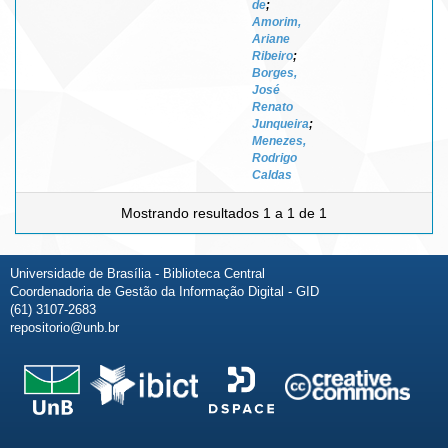
de
;
Amorim,
Ariane
Ribeiro
;
Borges,
José
Renato
Junqueira
;
Menezes,
Rodrigo
Caldas
Mostrando resultados 1 a 1 de 1
Universidade de Brasília - Biblioteca Central
Coordenadoria de Gestão da Informação Digital - GID
(61) 3107-2683
repositorio@unb.br