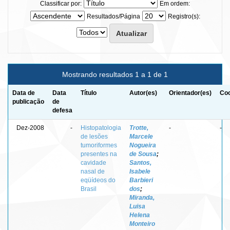
Classificar por:
Em ordem:
Resultados/Página
Registro(s):
Mostrando resultados 1 a 1 de 1
Data de
Data
Título
Autor(es)
Orientador(es)
Coo
publicação
de
defesa
Dez-2008
-
Histopatologia
Trotte,
-
-
de lesões
Marcele
tumoriformes
Nogueira
presentes na
de Sousa
;
cavidade
Santos,
nasal de
Isabele
eqüídeos do
Barbieri
Brasil
dos
;
Miranda,
Luisa
Helena
Monteiro