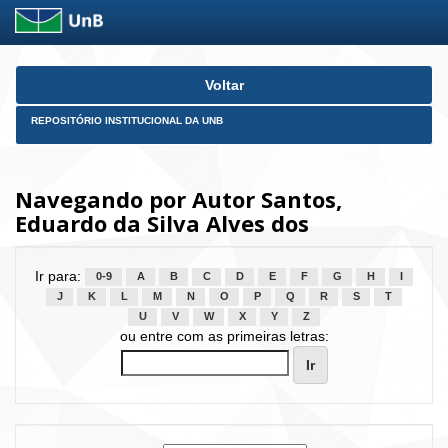
Skip
Voltar
navigation
REPOSITÓRIO INSTITUCIONAL DA UNB
Navegando por Autor Santos,
Eduardo da Silva Alves dos
Ir para:
0-9
A
B
C
D
E
F
G
H
I
J
K
L
M
N
O
P
Q
R
S
T
U
V
W
X
Y
Z
ou entre com as primeiras letras: