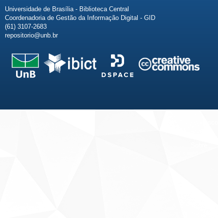
Universidade de Brasília - Biblioteca Central
Coordenadoria de Gestão da Informação Digital - GID
(61) 3107-2683
repositorio@unb.br
Fale conosco
Sobre