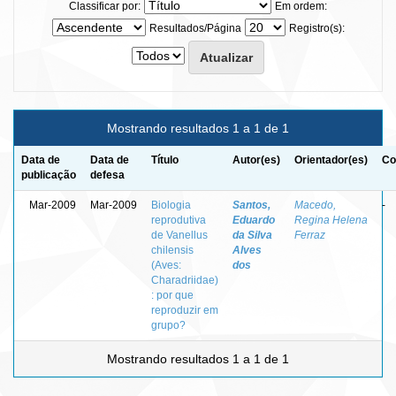
Classificar por:
Em ordem:
Resultados/Página
Registro(s):
Mostrando resultados 1 a 1 de 1
Data de
Data de
Título
Autor(es)
Orientador(es)
Co
publicação
defesa
Mar-2009
Mar-2009
Biologia
Santos,
Macedo,
-
reprodutiva
Eduardo
Regina Helena
de Vanellus
da Silva
Ferraz
chilensis
Alves
(Aves:
dos
Charadriidae)
: por que
reproduzir em
grupo?
Mostrando resultados 1 a 1 de 1