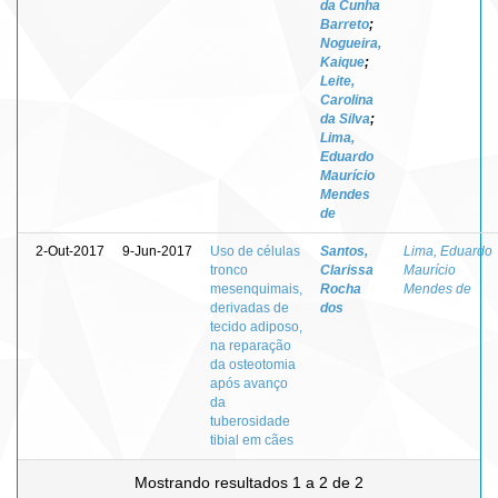
da Cunha
Barreto
;
Nogueira,
Kaique
;
Leite,
Carolina
da Silva
;
Lima,
Eduardo
Maurício
Mendes
de
2-Out-2017
9-Jun-2017
Uso de células
Santos,
Lima, Eduardo
tronco
Clarissa
Maurício
mesenquimais,
Rocha
Mendes de
derivadas de
dos
tecido adiposo,
na reparação
da osteotomia
após avanço
da
tuberosidade
tibial em cães
Mostrando resultados 1 a 2 de 2