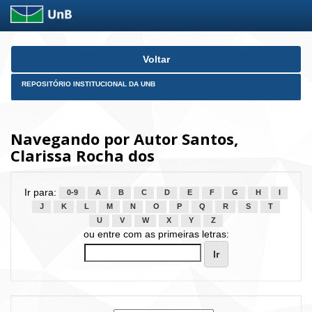
Skip
Voltar
navigation
REPOSITÓRIO INSTITUCIONAL DA UNB
Navegando por Autor Santos,
Clarissa Rocha dos
Ir para:
0-9
A
B
C
D
E
F
G
H
I
J
K
L
M
N
O
P
Q
R
S
T
U
V
W
X
Y
Z
ou entre com as primeiras letras: