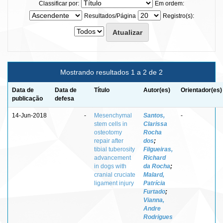
Classificar por:
Em ordem:
Resultados/Página
Registro(s):
Mostrando resultados 1 a 2 de 2
Data de
Data de
Título
Autor(es)
Orientador(es)
publicação
defesa
14-Jun-2018
-
Mesenchymal
Santos,
-
stem cells in
Clarissa
osteotomy
Rocha
repair after
dos
;
tibial tuberosity
Filgueiras,
advancement
Richard
in dogs with
da Rocha
;
cranial cruciate
Malard,
ligament injury
Patrícia
Furtado
;
Vianna,
Andre
Rodrigues