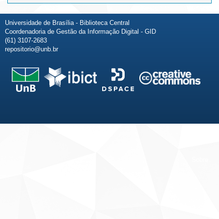
Universidade de Brasília - Biblioteca Central
Coordenadoria de Gestão da Informação Digital - GID
(61) 3107-2683
repositorio@unb.br
Fale conosco
Sobre