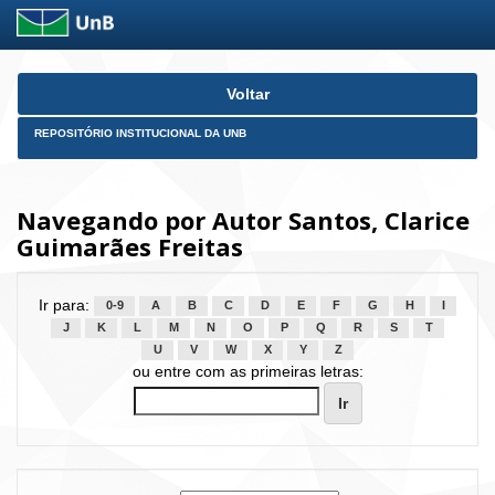
Skip
Voltar
navigation
REPOSITÓRIO INSTITUCIONAL DA UNB
Navegando por Autor Santos, Clarice
Guimarães Freitas
Ir para:
0-9
A
B
C
D
E
F
G
H
I
J
K
L
M
N
O
P
Q
R
S
T
U
V
W
X
Y
Z
ou entre com as primeiras letras: