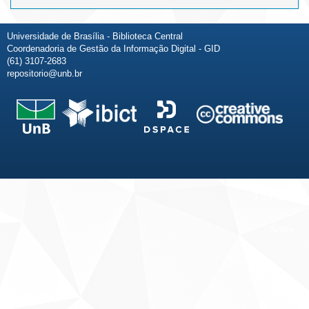
Universidade de Brasília - Biblioteca Central
Coordenadoria de Gestão da Informação Digital - GID
(61) 3107-2683
repositorio@unb.br
Fale conosco
Sobre