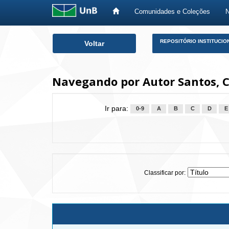
Comunidades e Coleções
Skip
REPOSITÓRIO INSTITUCIO
Voltar
navigation
Navegando por Autor Santos, 
Ir para:
0-9
A
B
C
D
E
Classificar por: