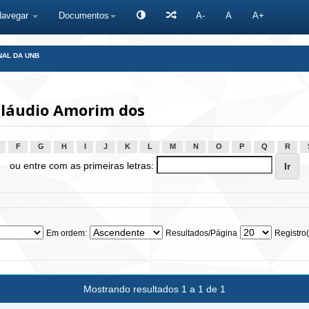
Navegar
Documentos
A-
A
A+
NAL DA UNB
Cláudio Amorim dos
F
G
H
I
J
K
L
M
N
O
P
Q
R
ou entre com as primeiras letras:
Em ordem:
Resultados/Página
Registro(
Mostrando resultados 1 a 1 de 1