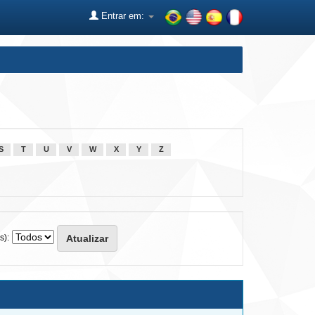
Entrar em:
S
T
U
V
W
X
Y
Z
s):