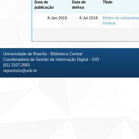
Data de
Data de
Título
publicação
defesa
8-Jan-2019
6-Jul-2018
Efeitos da autoavalia
Federal
Universidade de Brasília - Biblioteca Central
Coordenadoria de Gestão da Informação Digital - GID
(61) 3107-2683
repositorio@unb.br