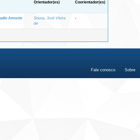
Orientador(es)
Coorientador(es)
áudio Amorim
Sousa, José Vieira
-
de
Fale conosco
Sobre