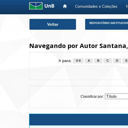
Comunidades e Coleções
Skip
REPOSITÓRIO INSTITUCIO
Voltar
navigation
Navegando por Autor Santana,
Ir para:
0-9
A
B
C
D
E
Classificar por: