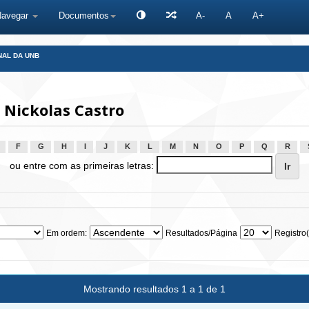
Navegar
Documentos
A-
A
A+
NAL DA UNB
 Nickolas Castro
F
G
H
I
J
K
L
M
N
O
P
Q
R
ou entre com as primeiras letras:
Em ordem:
Resultados/Página
Registro(
Mostrando resultados 1 a 1 de 1