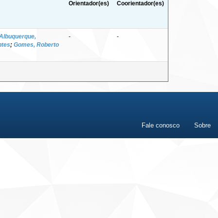
Orientador(es)
Coorientador(es)
Albuquerque,
-
-
ntes
;
Gomes, Roberto
Fale conosco
Sobre