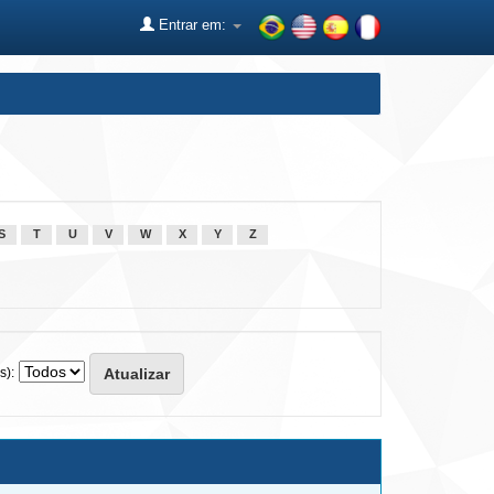
Entrar em:
S
T
U
V
W
X
Y
Z
s):