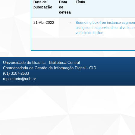
Data de
Data
Título
publicação
de
defesa
21-Abr-2022
-
Bounding box-free instance segmen
using semi-supervised iterative learn
vehicle detection
Universidade de Brasília - Biblioteca Central
Coordenadoria de Gestão da Informação Digital - GID
(61) 3107-2683
repositorio@unb.br