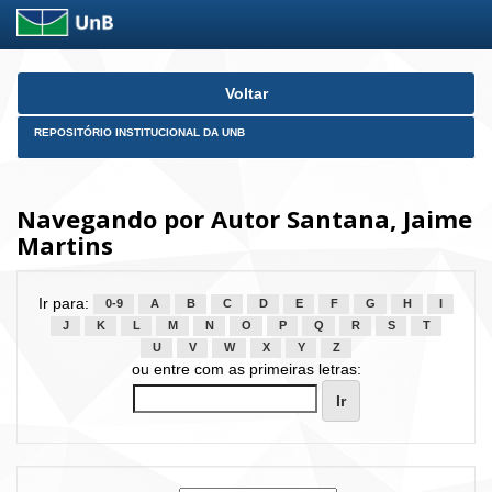
Skip
Voltar
navigation
REPOSITÓRIO INSTITUCIONAL DA UNB
Navegando por Autor Santana, Jaime
Martins
Ir para:
0-9
A
B
C
D
E
F
G
H
I
J
K
L
M
N
O
P
Q
R
S
T
U
V
W
X
Y
Z
ou entre com as primeiras letras: