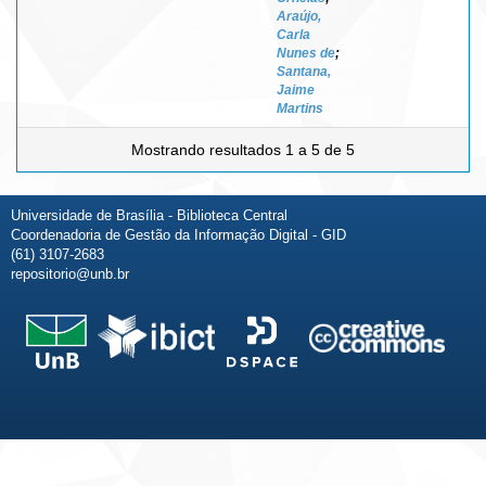
Araújo,
Carla
Nunes de
;
Santana,
Jaime
Martins
Mostrando resultados 1 a 5 de 5
Universidade de Brasília - Biblioteca Central
Coordenadoria de Gestão da Informação Digital - GID
(61) 3107-2683
repositorio@unb.br
Fale conosco