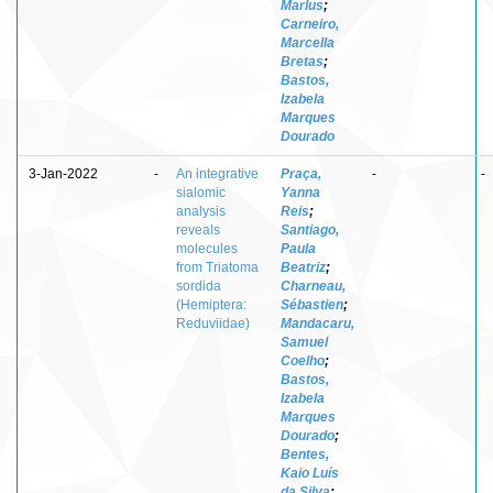
Marlus
;
Carneiro,
Marcella
Bretas
;
Bastos,
Izabela
Marques
Dourado
3-Jan-2022
-
An integrative
Praça,
-
-
sialomic
Yanna
analysis
Reis
;
reveals
Santiago,
molecules
Paula
from Triatoma
Beatriz
;
sordida
Charneau,
(Hemiptera:
Sébastien
;
Reduviidae)
Mandacaru,
Samuel
Coelho
;
Bastos,
Izabela
Marques
Dourado
;
Bentes,
Kaio Luís
da Silva
;