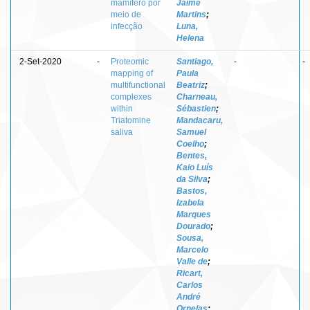
mamífero por
Jaime
meio de
Martins
;
infecção
Luna,
Helena
2-Set-2020
-
Proteomic
Santiago,
-
-
mapping of
Paula
multifunctional
Beatriz
;
complexes
Charneau,
within
Sébastien
;
Triatomine
Mandacaru,
saliva
Samuel
Coelho
;
Bentes,
Kaio Luís
da Silva
;
Bastos,
Izabela
Marques
Dourado
;
Sousa,
Marcelo
Valle de
;
Ricart,
Carlos
André
Ornelas
;