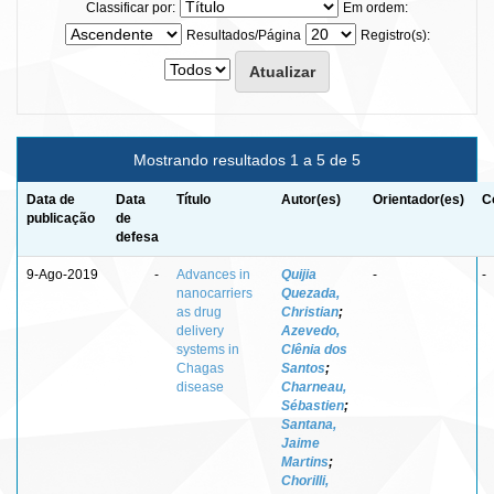
Classificar por:
Em ordem:
Resultados/Página
Registro(s):
Mostrando resultados 1 a 5 de 5
Data de
Data
Título
Autor(es)
Orientador(es)
C
publicação
de
defesa
9-Ago-2019
-
Advances in
Quijia
-
-
nanocarriers
Quezada,
as drug
Christian
;
delivery
Azevedo,
systems in
Clênia dos
Chagas
Santos
;
disease
Charneau,
Sébastien
;
Santana,
Jaime
Martins
;
Chorilli,