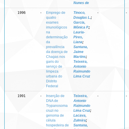
Nunes de
1996
-
Emprego de
Tinoco,
-
-
quatro
Douglas L.
;
exames
Garcia,
imunológicos
Mônica P.
;
na
Lauria-
determinação
Pires,
da
Liana
;
prevalência
Santana,
da doença de
Jaime
Chagas nos
Martins
;
garis do
Teixeira,
serviço de
Antonio
limpeza
Raimundo
urbana do
Lima Cruz
Distrito
Federal
1991
-
Inserção de
Teixeira,
-
-
DNA de
Antonio
Trypanosoma
Raimundo
cruzi no
Lima Cruz
;
genoma de
Lacava,
célula
Zulmira
;
hospedeira de
Santana,