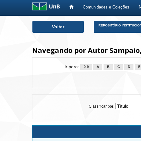
Comunidades e Coleções
Skip
REPOSITÓRIO INSTITUCIO
Voltar
navigation
Navegando por Autor Sampaio,
Ir para:
0-9
A
B
C
D
E
Classificar por: