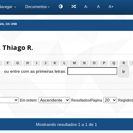
Navegar
Documentos
A-
A
A+
NAL DA UNB
 Thiago R.
F
G
H
I
J
K
L
M
N
O
P
Q
R
ou entre com as primeiras letras:
Em ordem:
Resultados/Página
Registro(
Mostrando resultados 1 a 1 de 1