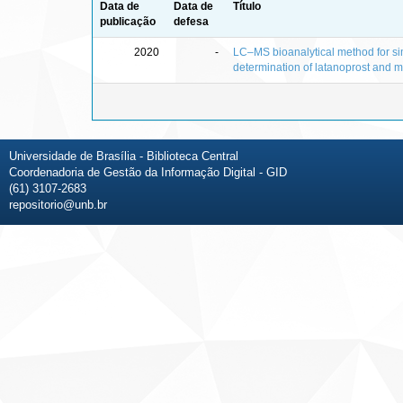
Data de
Data de
Título
publicação
defesa
2020
-
LC–MS bioanalytical method for s
determination of latanoprost and mi
Universidade de Brasília - Biblioteca Central
Coordenadoria de Gestão da Informação Digital - GID
(61) 3107-2683
repositorio@unb.br