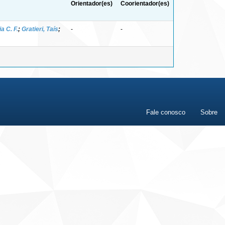
Orientador(es)
Coorientador(es)
a C. F.
;
Gratieri, Taís
;
-
-
Fale conosco
Sobre