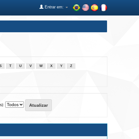
Entrar em:
S
T
U
V
W
X
Y
Z
s):