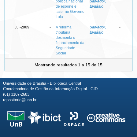
política nacional
Salvador,
de esporte e
Evilásio
lazer no Governo
Lula
Jul-2009
-
A reforma
Salvador,
-
tributária
Evilásio
desmonta o
financiamento da
Seguridade
Social
Mostrando resultados 1 a 15 de 15
Universidade de Brasília - Biblioteca Central
Coordenadoria de Gestão da Informação Digital - GID
(61) 3107-2683
repositorio@unb.br