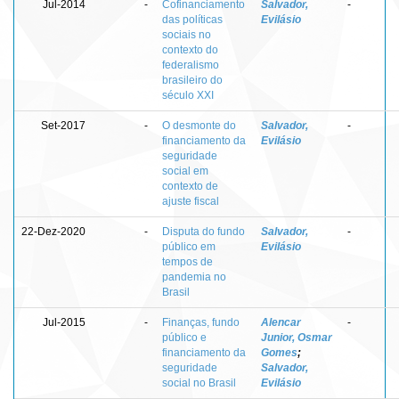
Jul-2014
-
Cofinanciamento
Salvador,
-
das políticas
Evilásio
sociais no
contexto do
federalismo
brasileiro do
século XXI
Set-2017
-
O desmonte do
Salvador,
-
financiamento da
Evilásio
seguridade
social em
contexto de
ajuste fiscal
22-Dez-2020
-
Disputa do fundo
Salvador,
-
público em
Evilásio
tempos de
pandemia no
Brasil
Jul-2015
-
Finanças, fundo
Alencar
-
público e
Junior, Osmar
financiamento da
Gomes
;
seguridade
Salvador,
social no Brasil
Evilásio