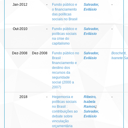
Jan-2012
-
Fundo público e
Salvador,
-
o financiamento
Evilásio
das políticas
sociais no Brasil
Out-2010
-
Fundo público e
Salvador,
-
políticas sociais
Evilásio
na crise do
capitalismo
Dez-2008
Dez-2008
Fundo público no
Salvador,
Boschetti,
Brasil :
Evilásio
Ivanete Sa
financiamento e
destino dos
recursos da
seguridade
social (2000 a
2007)
2018
-
Hegemonia e
Ribeiro,
-
políticas sociais
Isabela
no Brasil :
Ramos
;
contribuições ao
Salvador,
debate sobre
Evilásio
vinculação
orçamentária