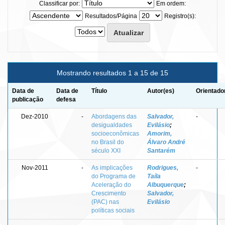
Classificar por:
Em ordem:
Resultados/Página
Registro(s):
Mostrando resultados 1 a 15 de 15
Data de
Data de
Título
Autor(es)
Orientado
publicação
defesa
Dez-2010
-
Abordagens das
Salvador,
-
desigualdades
Evilásio
;
socioeconômicas
Amorim,
no Brasil do
Álvaro André
século XXI
Santarém
Nov-2011
-
As implicações
Rodrigues,
-
do Programa de
Taíla
Aceleração do
Albuquerque
;
Crescimento
Salvador,
(PAC) nas
Evilásio
políticas sociais