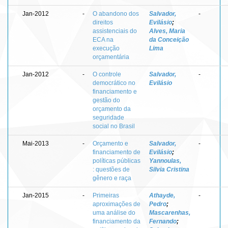
Jan-2012
-
O abandono dos
Salvador,
-
direitos
Evilásio
;
assistenciais do
Alves, Maria
ECA na
da Conceição
execução
Lima
orçamentária
Jan-2012
-
O controle
Salvador,
-
democrático no
Evilásio
financiamento e
gestão do
orçamento da
seguridade
social no Brasil
Mai-2013
-
Orçamento e
Salvador,
-
financiamento de
Evilásio
;
políticas públicas
Yannoulas,
: questões de
Silvia Cristina
gênero e raça
Jan-2015
-
Primeiras
Athayde,
-
aproximações de
Pedro
;
uma análise do
Mascarenhas,
financiamento da
Fernando
;