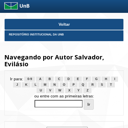
Skip
Voltar
navigation
REPOSITÓRIO INSTITUCIONAL DA UNB
Navegando por Autor Salvador,
Evilásio
Ir para:
0-9
A
B
C
D
E
F
G
H
I
J
K
L
M
N
O
P
Q
R
S
T
U
V
W
X
Y
Z
ou entre com as primeiras letras: