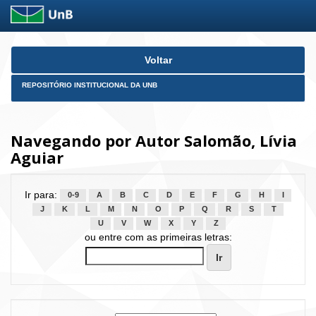
Skip
Voltar
navigation
REPOSITÓRIO INSTITUCIONAL DA UNB
Navegando por Autor Salomão, Lívia
Aguiar
Ir para:
0-9
A
B
C
D
E
F
G
H
I
J
K
L
M
N
O
P
Q
R
S
T
U
V
W
X
Y
Z
ou entre com as primeiras letras: