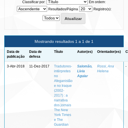
Classificar por:
Em ordem:
Resultados/Página
Registro(s):
Mostrando resultados 1 a 1 de 1
Data de
Data de
Título
Autor(es)
Orientador(es)
C
publicação
defesa
3-Abr-2018
11-Dez-2017
Tradutores-
Salomão,
Rossi, Ana
-
intérpretes
Lívia
Helena
no
Aguiar
Afeganistão
e no Iraque
(2002-
2017) : a
narrativa
dos jornais
The New
York Times
e The
Guardian