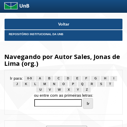
Skip
Voltar
navigation
REPOSITÓRIO INSTITUCIONAL DA UNB
Navegando por Autor Sales, Jonas de
Lima (org.)
Ir para:
0-9
A
B
C
D
E
F
G
H
I
J
K
L
M
N
O
P
Q
R
S
T
U
V
W
X
Y
Z
ou entre com as primeiras letras: