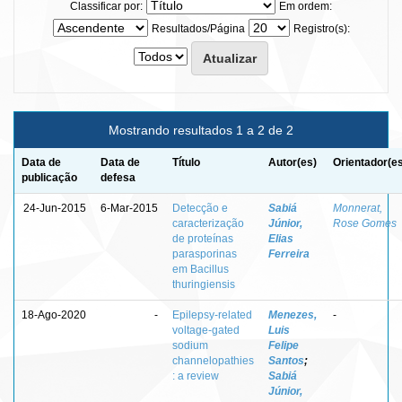
Classificar por:
Em ordem:
Resultados/Página
Registro(s):
Mostrando resultados 1 a 2 de 2
Data de
Data de
Título
Autor(es)
Orientador(e
publicação
defesa
24-Jun-2015
6-Mar-2015
Detecção e
Sabiá
Monnerat,
caracterização
Júnior,
Rose Gomes
de proteínas
Elias
parasporinas
Ferreira
em Bacillus
thuringiensis
18-Ago-2020
-
Epilepsy-related
Menezes,
-
voltage-gated
Luis
sodium
Felipe
channelopathies
Santos
;
: a review
Sabiá
Júnior,