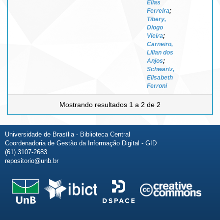
Elias
Ferreira
;
Tibery,
Diogo
Vieira
;
Carneiro,
Lilian dos
Anjos
;
Schwartz,
Elisabeth
Ferroni
Mostrando resultados 1 a 2 de 2
Universidade de Brasília - Biblioteca Central
Coordenadoria de Gestão da Informação Digital - GID
(61) 3107-2683
repositorio@unb.br