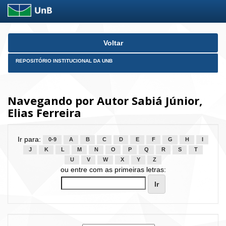
Skip
Voltar
navigation
REPOSITÓRIO INSTITUCIONAL DA UNB
Navegando por Autor Sabiá Júnior,
Elias Ferreira
Ir para:
0-9
A
B
C
D
E
F
G
H
I
J
K
L
M
N
O
P
Q
R
S
T
U
V
W
X
Y
Z
ou entre com as primeiras letras: