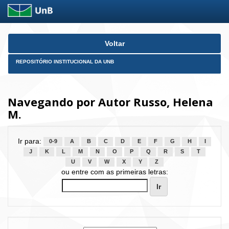
Skip
Voltar
navigation
REPOSITÓRIO INSTITUCIONAL DA UNB
Navegando por Autor Russo, Helena
M.
Ir para:
0-9
A
B
C
D
E
F
G
H
I
J
K
L
M
N
O
P
Q
R
S
T
U
V
W
X
Y
Z
ou entre com as primeiras letras: