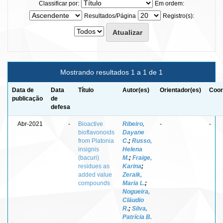
Classificar por:
Em ordem:
Resultados/Página
Registro(s):
Mostrando resultados 1 a 1 de 1
Data de
Data
Título
Autor(es)
Orientador(es)
Coor
publicação
de
defesa
Abr-2021
-
Bioactive
Ribeiro,
-
-
bioflavonoids
Dayane
from Platonia
C.
;
Russo,
insignis
Helena
(bacuri)
M.
;
Fraige,
residues as
Karina
;
added value
Zeraik,
compounds
Maria L.
;
Nogueira,
Cláudio
R.
;
Silva,
Patrícia B.