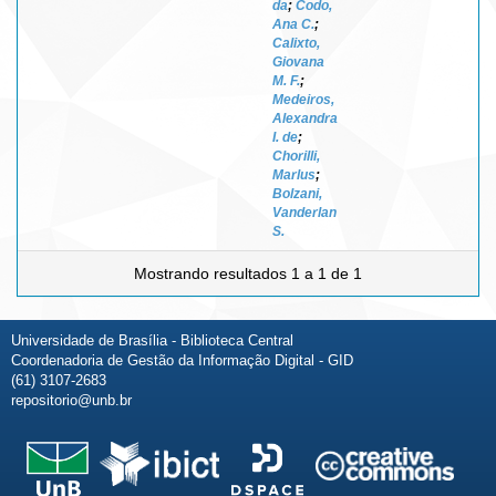
da
;
Codo,
Ana C.
;
Calixto,
Giovana
M. F.
;
Medeiros,
Alexandra
I. de
;
Chorilli,
Marlus
;
Bolzani,
Vanderlan
S.
Mostrando resultados 1 a 1 de 1
Universidade de Brasília - Biblioteca Central
Coordenadoria de Gestão da Informação Digital - GID
(61) 3107-2683
repositorio@unb.br