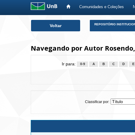
Comunidades e Coleções
Skip
REPOSITÓRIO INSTITUCIO
Voltar
navigation
Navegando por Autor Rosendo,
Ir para:
0-9
A
B
C
D
E
Classificar por: