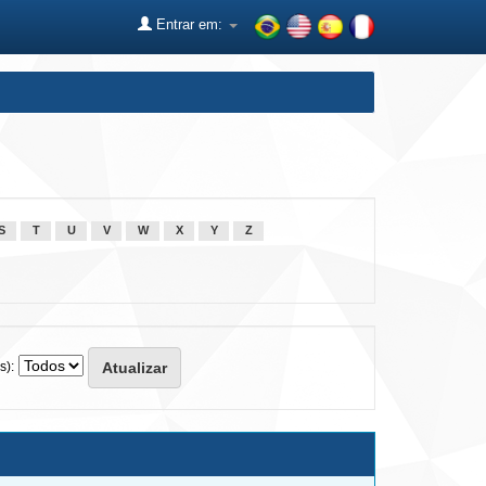
Entrar em:
S
T
U
V
W
X
Y
Z
s):