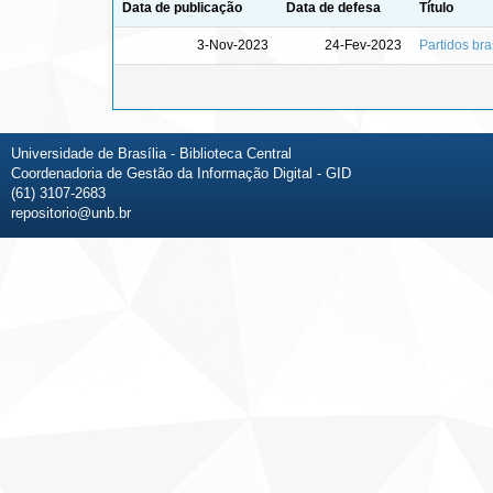
Data de publicação
Data de defesa
Título
3-Nov-2023
24-Fev-2023
Partidos bra
Universidade de Brasília - Biblioteca Central
Coordenadoria de Gestão da Informação Digital - GID
(61) 3107-2683
repositorio@unb.br