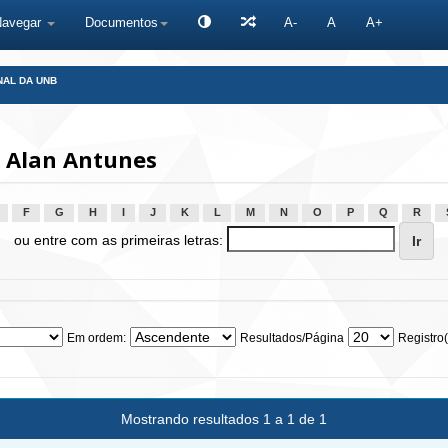
Navegar
Documentos
A-
A
A+
NAL DA UNB
 Alan Antunes
F
G
H
I
J
K
L
M
N
O
P
Q
R
ou entre com as primeiras letras:
Em ordem:
Resultados/Página
Registro(
Mostrando resultados 1 a 1 de 1