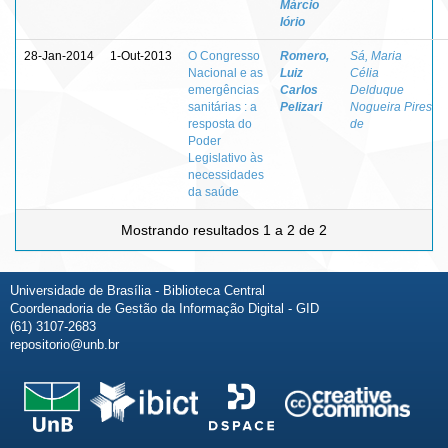
Márcio
Iório
28-Jan-2014
1-Out-2013
O Congresso
Romero,
Sá, Maria
Nacional e as
Luiz
Célia
emergências
Carlos
Delduque
sanitárias : a
Pelizari
Nogueira Pires
resposta do
de
Poder
Legislativo às
necessidades
da saúde
Mostrando resultados 1 a 2 de 2
Universidade de Brasília - Biblioteca Central
Coordenadoria de Gestão da Informação Digital - GID
(61) 3107-2683
repositorio@unb.br