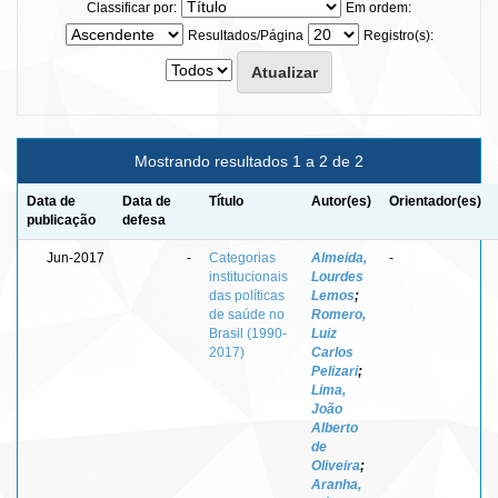
Classificar por:
Em ordem:
Resultados/Página
Registro(s):
Mostrando resultados 1 a 2 de 2
Data de
Data de
Título
Autor(es)
Orientador(es)
publicação
defesa
Jun-2017
-
Categorias
Almeida,
-
institucionais
Lourdes
das políticas
Lemos
;
de saúde no
Romero,
Brasil (1990-
Luiz
2017)
Carlos
Pelizari
;
Lima,
João
Alberto
de
Oliveira
;
Aranha,