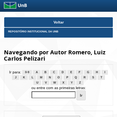
Skip
Voltar
navigation
REPOSITÓRIO INSTITUCIONAL DA UNB
Navegando por Autor Romero, Luiz
Carlos Pelizari
Ir para:
0-9
A
B
C
D
E
F
G
H
I
J
K
L
M
N
O
P
Q
R
S
T
U
V
W
X
Y
Z
ou entre com as primeiras letras: