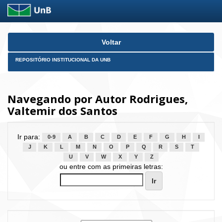
Skip
Voltar
navigation
REPOSITÓRIO INSTITUCIONAL DA UNB
Navegando por Autor Rodrigues,
Valtemir dos Santos
Ir para:
0-9
A
B
C
D
E
F
G
H
I
J
K
L
M
N
O
P
Q
R
S
T
U
V
W
X
Y
Z
ou entre com as primeiras letras: