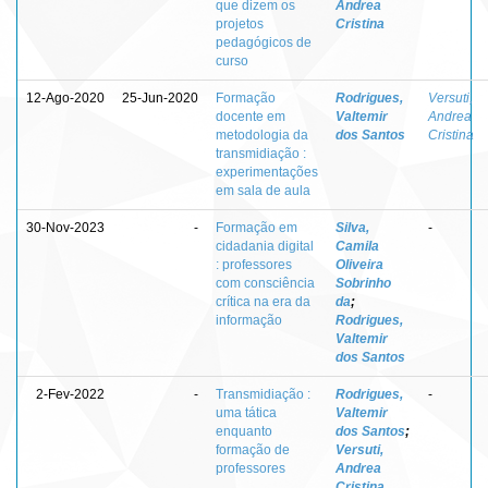
que dizem os
Andrea
projetos
Cristina
pedagógicos de
curso
12-Ago-2020
25-Jun-2020
Formação
Rodrigues,
Versuti,
docente em
Valtemir
Andrea
metodologia da
dos Santos
Cristina
transmidiação :
experimentações
em sala de aula
30-Nov-2023
-
Formação em
Silva,
-
cidadania digital
Camila
: professores
Oliveira
com consciência
Sobrinho
crítica na era da
da
;
informação
Rodrigues,
Valtemir
dos Santos
2-Fev-2022
-
Transmidiação :
Rodrigues,
-
uma tática
Valtemir
enquanto
dos Santos
;
formação de
Versuti,
professores
Andrea
Cristina