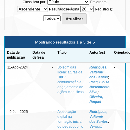
Classificar por:
Em ordem:
Resultados/Página
Registro(s):
Mostrando resultados 1 a 5 de 5
Data de
Data de
Título
Autor(es)
Orientado
publicação
defesa
11-Ago-2024
-
Boletim das
Rodrigues,
-
licenciaturas da
Valtemir
UnB :
dos Santos
;
comunicação e
Pilati, Eloisa
engajamento de
Nascimento
ações científicas
Silva
;
Oliveira,
Raquel
9-Jun-2025
-
A educação
Rodrigues,
-
digital na
Valtemir
formação inicial
dos Santos
;
do pedagogo : o
Versuti,