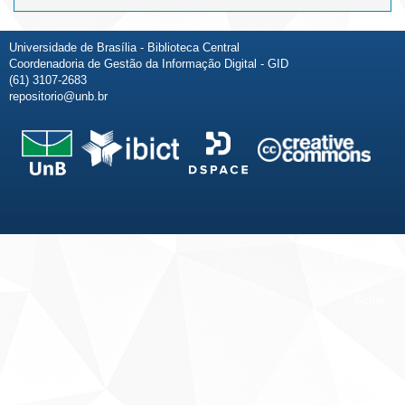
Universidade de Brasília - Biblioteca Central
Coordenadoria de Gestão da Informação Digital - GID
(61) 3107-2683
repositorio@unb.br
Fale conosco
Sobre