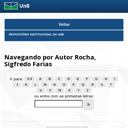
Skip
Voltar
navigation
REPOSITÓRIO INSTITUCIONAL DA UNB
Navegando por Autor Rocha,
Sigfredo Farias
Ir para:
0-9
A
B
C
D
E
F
G
H
I
J
K
L
M
N
O
P
Q
R
S
T
U
V
W
X
Y
Z
ou entre com as primeiras letras: