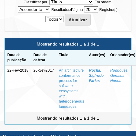
Classificar por:
Em ordem:
Resultados/Página
Registro(s):
Mostrando resultados 1 a 1 de 1
Data de
Data de
Título
Autor(es)
Orientador(es)
publicação
defesa
22-Fev-2018
26-Set-2017
An architecture
Rocha,
Rodrigues,
conformance
Sigfredo
Genaína
process for
Farias
Nunes
software
ecosystems
with
heterogeneous
languages
Mostrando resultados 1 a 1 de 1