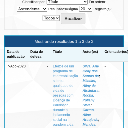
Classificar por:
Em ordem:
Resultados/Página
Registro(s):
Mostrando resultados 1 a 3 de 3
Data de
Data de
Título
Autor(es)
Orientador(es
publicação
defesa
7-Ago-2020
-
Efeitos de um
Silva, Ane
-
programa de
Kelly dos
telerreabilitação
Santos da
;
sobre a
Missias,
qualidade de
Aliny de
vida de
Alcântara
;
pessoas com
Rocha,
Doença de
Poliany
Parkinson,
Silva
;
durante o
Carmo,
isolamento
Aline
social na
Araujo do
;
pandemia da
Mendes,