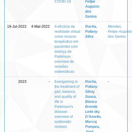
COVID-19
Felipe
Augusto
dos
Santos
19-Jul-2022
4-Mai-2022
A eficácia da
Rocha,
Mendes,
realidade virtual
Poliany
Felipe Augusto
como recurso
Silva
dos Santos
terapêutico em
pacientes com
doença de
Parkinson :
overview de
revisões
sistemáticas
2023
-
Exergaming in
Rocha,
-
the treatment of
Poliany
gait, balance,
Silva
;
and quality of
Sousa,
life in
Bianca
Parkinson's
Brenda
disease :
Leite de
;
overview of
D’Amelio,
systematic
Marco
;
reviews
Pompeu,
José