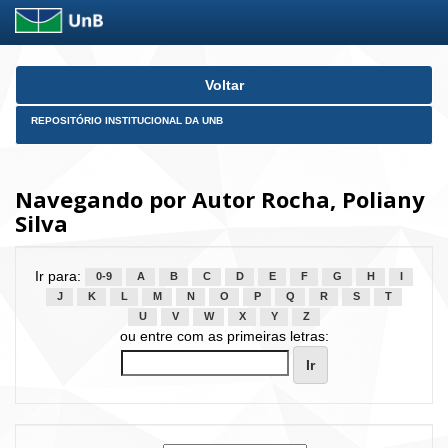
Skip
Voltar
navigation
REPOSITÓRIO INSTITUCIONAL DA UNB
Navegando por Autor Rocha, Poliany
Silva
Ir para:
0-9
A
B
C
D
E
F
G
H
I
J
K
L
M
N
O
P
Q
R
S
T
U
V
W
X
Y
Z
ou entre com as primeiras letras: