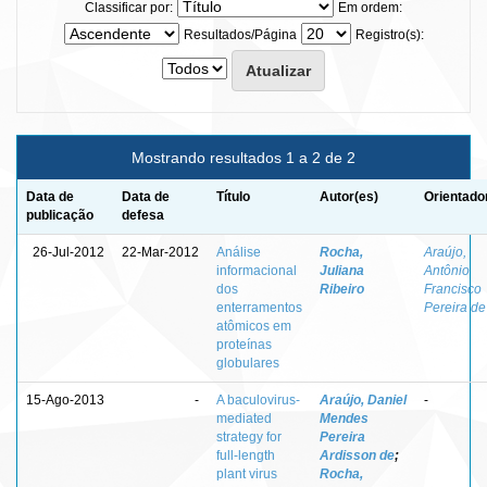
Classificar por:
Em ordem:
Resultados/Página
Registro(s):
Mostrando resultados 1 a 2 de 2
Data de
Data de
Título
Autor(es)
Orientado
publicação
defesa
26-Jul-2012
22-Mar-2012
Análise
Rocha,
Araújo,
informacional
Juliana
Antônio
dos
Ribeiro
Francisco
enterramentos
Pereira de
atômicos em
proteínas
globulares
15-Ago-2013
-
A baculovirus-
Araújo, Daniel
-
mediated
Mendes
strategy for
Pereira
full-length
Ardisson de
;
plant virus
Rocha,