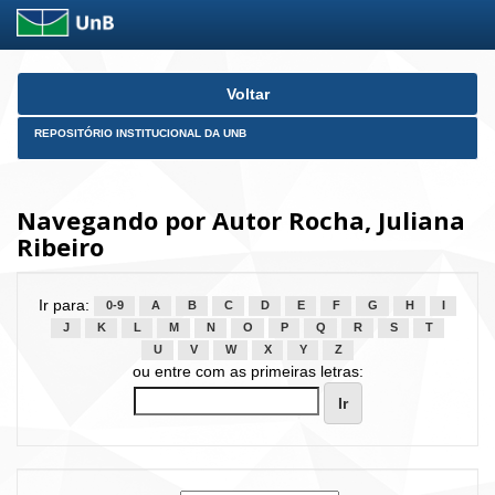
Skip
Voltar
navigation
REPOSITÓRIO INSTITUCIONAL DA UNB
Navegando por Autor Rocha, Juliana
Ribeiro
Ir para:
0-9
A
B
C
D
E
F
G
H
I
J
K
L
M
N
O
P
Q
R
S
T
U
V
W
X
Y
Z
ou entre com as primeiras letras: