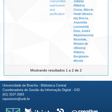
coat protein
Juliana
expression
Ribeiro
;
and
Costa, Márcio
purification
Hedil Oliveira
da
;
Bocca,
Anamélia
Lorenzetti
;
Dusi, André
Nepomuceno
;
Resende,
Renato de
Oliveira
;
Ribeiro,
Bergmann
Morais
Mostrando resultados 1 a 2 de 2
Universidade de Brasília - Biblioteca Central
Coordenadoria de Gestão da Informação Digital - GID
(61) 3107-2683
repositorio@unb.br