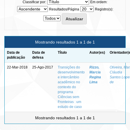
Classificar por:
Em ordem:
Resultados/Página
Registro(s):
Mostrando resultados 1 a 1 de 1
Data de
Data de
Título
Autor(es)
Orientador(
publicação
defesa
22-Mar-2018
25-Ago-2017
Transições do
Rizzo,
Oliveira, Mar
desenvolvimento
Marcia
Cláudia
e intercâmbio
Regina
Santos Lope
acadêmico no
Lima
de
contexto do
programa
Ciências sem
Fronteiras : um
estudo de caso
Mostrando resultados 1 a 1 de 1