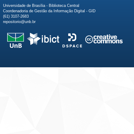
Universidade de Brasília - Biblioteca Central
Coordenadoria de Gestão da Informação Digital - GID
(61) 3107-2683
repositorio@unb.br
Fale conosco
Sobre