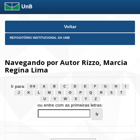
Skip
Voltar
navigation
REPOSITÓRIO INSTITUCIONAL DA UNB
Navegando por Autor Rizzo, Marcia
Regina Lima
Ir para:
0-9
A
B
C
D
E
F
G
H
I
J
K
L
M
N
O
P
Q
R
S
T
U
V
W
X
Y
Z
ou entre com as primeiras letras: