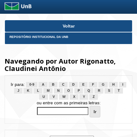
Skip
Voltar
navigation
REPOSITÓRIO INSTITUCIONAL DA UNB
Navegando por Autor Rigonatto,
Claudinei Antônio
Ir para:
0-9
A
B
C
D
E
F
G
H
I
J
K
L
M
N
O
P
Q
R
S
T
U
V
W
X
Y
Z
ou entre com as primeiras letras: