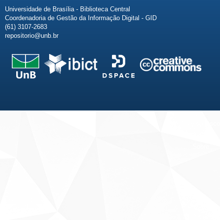
Universidade de Brasília - Biblioteca Central
Coordenadoria de Gestão da Informação Digital - GID
(61) 3107-2683
repositorio@unb.br
Fale conosco
Sobre