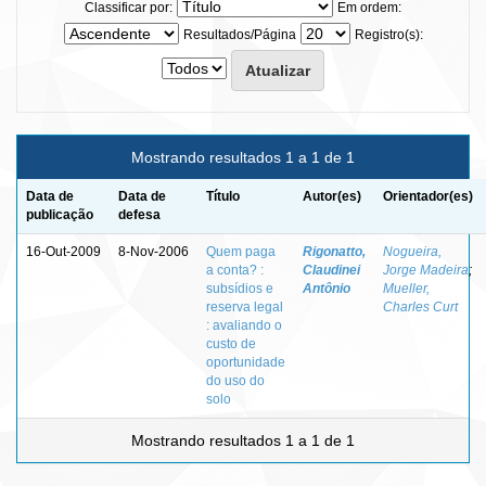
Classificar por:
Em ordem:
Resultados/Página
Registro(s):
Mostrando resultados 1 a 1 de 1
Data de
Data de
Título
Autor(es)
Orientador(es)
publicação
defesa
16-Out-2009
8-Nov-2006
Quem paga
Rigonatto,
Nogueira,
a conta? :
Claudinei
Jorge Madeira
;
subsídios e
Antônio
Mueller,
reserva legal
Charles Curt
: avaliando o
custo de
oportunidade
do uso do
solo
Mostrando resultados 1 a 1 de 1