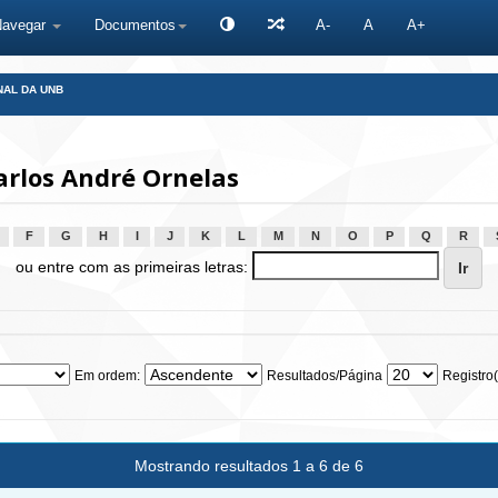
Navegar
Documentos
A-
A
A+
NAL DA UNB
arlos André Ornelas
F
G
H
I
J
K
L
M
N
O
P
Q
R
ou entre com as primeiras letras:
Em ordem:
Resultados/Página
Registro(
Mostrando resultados 1 a 6 de 6