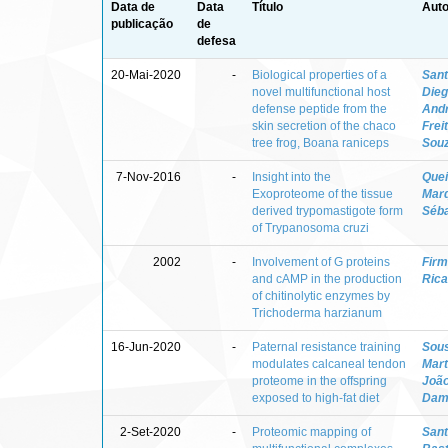
Data de
Data
Título
Auto
publicação
de
defesa
20-Mai-2020
-
Biological properties of a
Sant
novel multifunctional host
Dieg
defense peptide from the
Andr
skin secretion of the chaco
Frei
tree frog, Boana raniceps
Sou
7-Nov-2016
-
Insight into the
Quei
Exoproteome of the tissue
Mar
derived trypomastigote form
Séba
of Trypanosoma cruzi
2002
-
Involvement of G proteins
Firm
and cAMP in the production
Rica
of chitinolytic enzymes by
Trichoderma harzianum
16-Jun-2020
-
Paternal resistance training
Sous
modulates calcaneal tendon
Mart
proteome in the offspring
João
exposed to high-fat diet
Dama
2-Set-2020
-
Proteomic mapping of
Sant