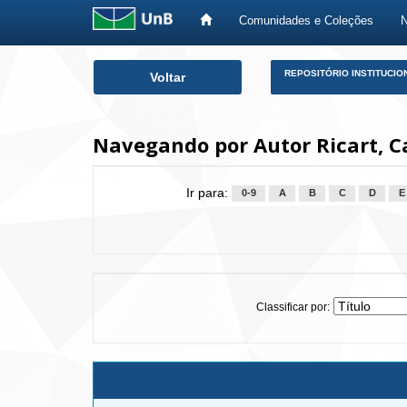
Comunidades e Coleções
Skip
REPOSITÓRIO INSTITUCIO
Voltar
navigation
Navegando por Autor Ricart, C
Ir para:
0-9
A
B
C
D
E
Classificar por: