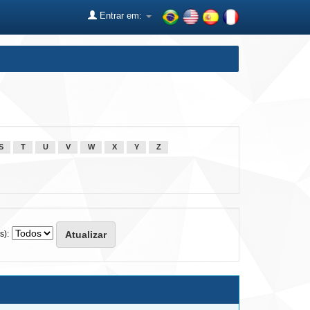
Entrar em:
S
T
U
V
W
X
Y
Z
s):