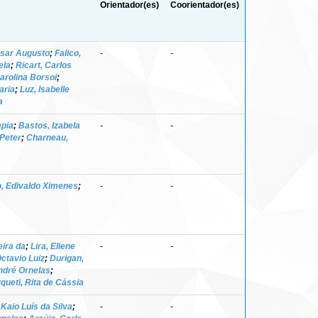
Orientador(es)
Coorientador(es)
ésar Augusto
;
Falico,
-
-
ela
;
Ricart, Carlos
arolina Borsoi
;
aria
;
Luz, Isabelle
a
pia
;
Bastos, Izabela
-
-
 Peter
;
Charneau,
ho, Edivaldo Ximenes
;
-
-
eira da
;
Lira, Eliene
-
-
ctavio Luiz
;
Durigan,
André Ornelas
;
queti, Rita de Cássia
Kaio Luís da Silva
;
-
-