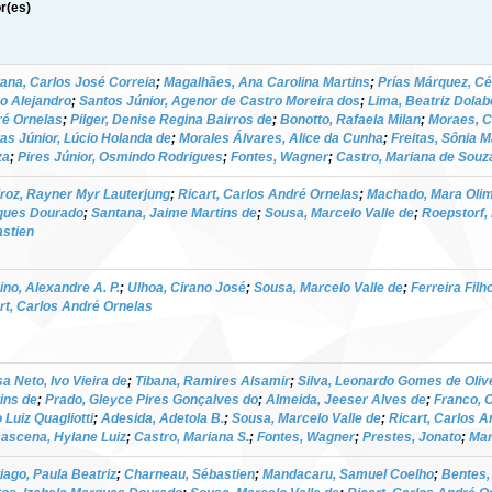
r(es)
ana, Carlos José Correia
;
Magalhães, Ana Carolina Martins
;
Prías Márquez, C
o Alejandro
;
Santos Júnior, Agenor de Castro Moreira dos
;
Lima, Beatriz Dolab
é Ornelas
;
Pilger, Denise Regina Bairros de
;
Bonotto, Rafaela Milan
;
Moraes, C
tas Júnior, Lúcio Holanda de
;
Morales Álvares, Alice da Cunha
;
Freitas, Sônia M
za
;
Pires Júnior, Osmindo Rodrigues
;
Fontes, Wagner
;
Castro, Mariana de Souz
roz, Rayner Myr Lauterjung
;
Ricart, Carlos André Ornelas
;
Machado, Mara Olim
ques Dourado
;
Santana, Jaime Martins de
;
Sousa, Marcelo Valle de
;
Roepstorf,
stien
ino, Alexandre A. P.
;
Ulhoa, Cirano José
;
Sousa, Marcelo Valle de
;
Ferreira Fil
rt, Carlos André Ornelas
a Neto, Ivo Vieira de
;
Tibana, Ramires Alsamir
;
Silva, Leonardo Gomes de Oliv
ins de
;
Prado, Gleyce Pires Gonçalves do
;
Almeida, Jeeser Alves de
;
Franco, O
 Luiz Quagliotti
;
Adesida, Adetola B.
;
Sousa, Marcelo Valle de
;
Ricart, Carlos 
scena, Hylane Luiz
;
Castro, Mariana S.
;
Fontes, Wagner
;
Prestes, Jonato
;
Mar
iago, Paula Beatriz
;
Charneau, Sébastien
;
Mandacaru, Samuel Coelho
;
Bentes, 