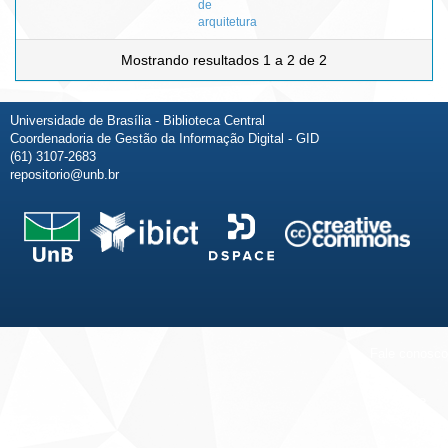
de
arquitetura
Mostrando resultados 1 a 2 de 2
Universidade de Brasília - Biblioteca Central
Coordenadoria de Gestão da Informação Digital - GID
(61) 3107-2683
repositorio@unb.br
Fale conosco
Sobre