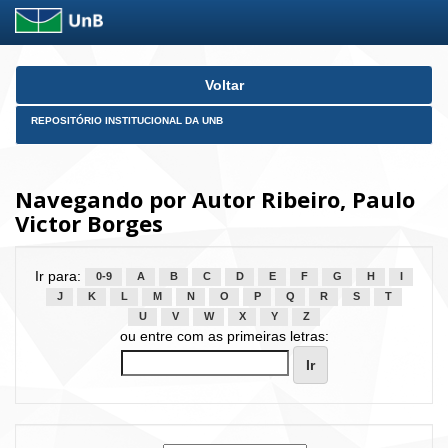
Skip
Voltar
navigation
REPOSITÓRIO INSTITUCIONAL DA UNB
Navegando por Autor Ribeiro, Paulo
Victor Borges
Ir para:
0-9
A
B
C
D
E
F
G
H
I
J
K
L
M
N
O
P
Q
R
S
T
U
V
W
X
Y
Z
ou entre com as primeiras letras: