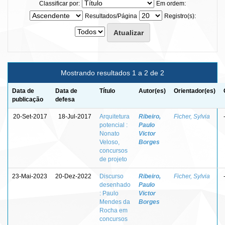
Classificar por:
Em ordem:
Resultados/Página
Registro(s):
Mostrando resultados 1 a 2 de 2
Data de
Data de
Título
Autor(es)
Orientador(es)
publicação
defesa
20-Set-2017
18-Jul-2017
Arquitetura
Ribeiro,
Ficher, Sylvia
potencial :
Paulo
Nonato
Victor
Veloso,
Borges
concursos
de projeto
23-Mai-2023
20-Dez-2022
Discurso
Ribeiro,
Ficher, Sylvia
desenhado
Paulo
: Paulo
Victor
Mendes da
Borges
Rocha em
concursos