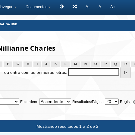
Navegar
Documentos
A-
A
A+
NAL DA UNB
illianne Charles
F
G
H
I
J
K
L
M
N
O
P
Q
R
ou entre com as primeiras letras:
Em ordem:
Resultados/Página
Registro(
Mostrando resultados 1 a 2 de 2