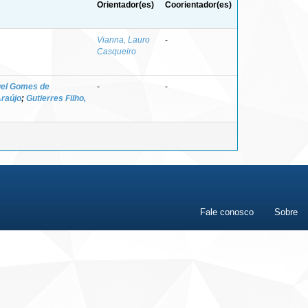
Orientador(es)
Coorientador(es)
Vianna, Lauro
-
Casqueiro
uel Gomes de
-
-
Araújo
;
Gutierres Filho,
Fale conosco
Sobre