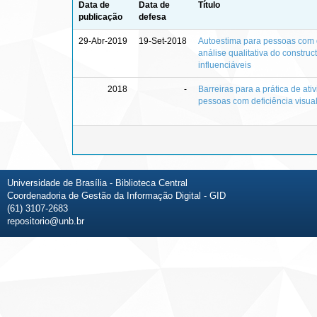
Data de
Data de
Título
publicação
defesa
29-Abr-2019
19-Set-2018
Autoestima para pessoas com de
análise qualitativa do construct
influenciáveis
2018
-
Barreiras para a prática de ati
pessoas com deficiência visua
Universidade de Brasília - Biblioteca Central
Coordenadoria de Gestão da Informação Digital - GID
(61) 3107-2683
repositorio@unb.br