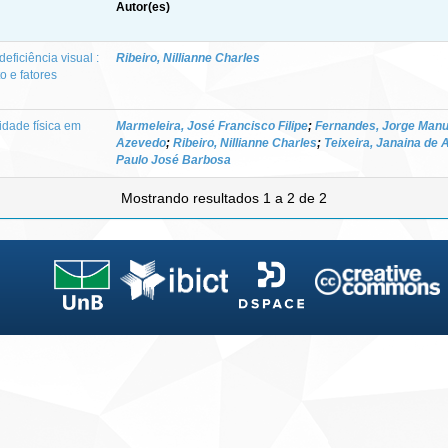
Autor(es)
ficiência visual :
Ribeiro, Nillianne Charles
o e fatores
vidade física em
Marmeleira, José Francisco Filipe
;
Fernandes, Jorge Man
l
Azevedo
;
Ribeiro, Nillianne Charles
;
Teixeira, Janaina de 
Paulo José Barbosa
Mostrando resultados 1 a 2 de 2