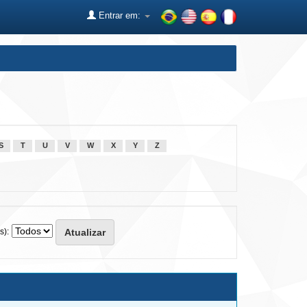
Entrar em:
S
T
U
V
W
X
Y
Z
s):