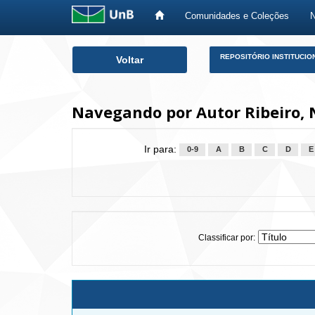
Comunidades e Coleções
Skip
REPOSITÓRIO INSTITUCIO
Voltar
navigation
Navegando por Autor Ribeiro, N
Ir para:
0-9
A
B
C
D
E
Classificar por: