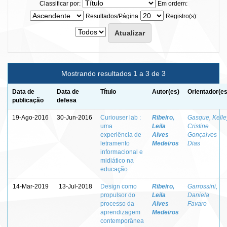
Classificar por:
Em ordem:
Resultados/Página
Registro(s):
Mostrando resultados 1 a 3 de 3
Data de
Data de
Título
Autor(es)
Orientador(es
publicação
defesa
19-Ago-2016
30-Jun-2016
Curiouser lab :
Ribeiro,
Gasque, Kelle
uma
Leila
Cristine
experiência de
Alves
Gonçalves
letramento
Medeiros
Dias
informacional e
midiático na
educação
14-Mar-2019
13-Jul-2018
Design como
Ribeiro,
Garrossini,
propulsor do
Leila
Daniela
processo da
Alves
Favaro
aprendizagem
Medeiros
contemporânea