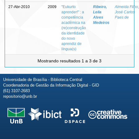
27-Abr-2010
2009
"Eukurto
Ribeiro,
Almeida Filho,
aprender!" : a
Leila
José Carlos
competência
Alves
Paes de
acadêmica na
Medeiros
(re)construção
da identidade
do novo
aprendiz de
língua(s)
Mostrando resultados 1 a 3 de 3
Universidade de Brasília - Biblioteca Central
Coordenadoria de Gestão da Informação Digital - GID
(61) 3107-2683
repositorio@unb.br