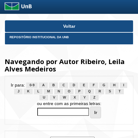
Skip
Voltar
navigation
REPOSITÓRIO INSTITUCIONAL DA UNB
Navegando por Autor Ribeiro, Leila
Alves Medeiros
Ir para:
0-9
A
B
C
D
E
F
G
H
I
J
K
L
M
N
O
P
Q
R
S
T
U
V
W
X
Y
Z
ou entre com as primeiras letras: