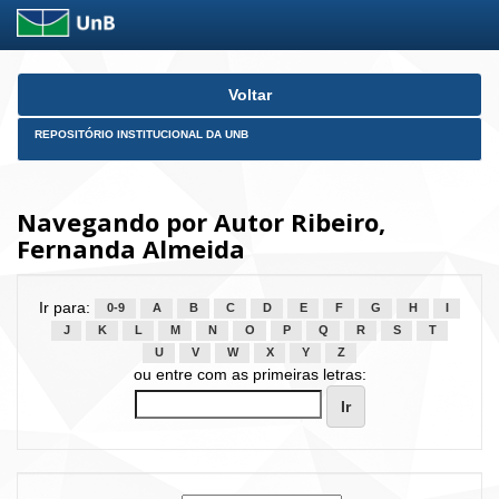
Skip
Voltar
navigation
REPOSITÓRIO INSTITUCIONAL DA UNB
Navegando por Autor Ribeiro,
Fernanda Almeida
Ir para:
0-9
A
B
C
D
E
F
G
H
I
J
K
L
M
N
O
P
Q
R
S
T
U
V
W
X
Y
Z
ou entre com as primeiras letras: