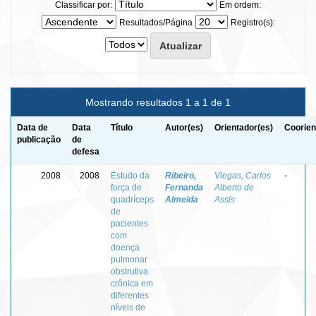
Classificar por:
Em ordem:
Resultados/Página
Registro(s):
Mostrando resultados 1 a 1 de 1
Data de
Data
Título
Autor(es)
Orientador(es)
Coorien
publicação
de
defesa
2008
2008
Estudo da
Ribeiro,
Viegas, Carlos
-
força de
Fernanda
Alberto de
quadríceps
Almeida
Assis
de
pacientes
com
doença
pulmonar
obstrutiva
crônica em
diferentes
níveis de