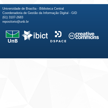
Universidade de Brasília - Biblioteca Central
Coordenadoria de Gestão da Informação Digital - GID
(61) 3107-2683
repositorio@unb.br
Fale conosco
Sobre