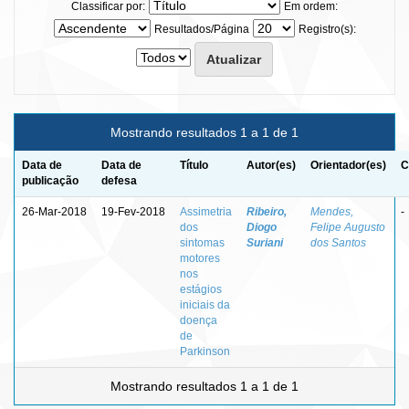
Classificar por:
Em ordem:
Resultados/Página
Registro(s):
Mostrando resultados 1 a 1 de 1
Data de
Data de
Título
Autor(es)
Orientador(es)
C
publicação
defesa
26-Mar-2018
19-Fev-2018
Assimetria
Ribeiro,
Mendes,
-
dos
Diogo
Felipe Augusto
sintomas
Suriani
dos Santos
motores
nos
estágios
iniciais da
doença
de
Parkinson
Mostrando resultados 1 a 1 de 1