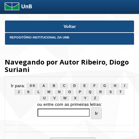
Skip
Voltar
navigation
REPOSITÓRIO INSTITUCIONAL DA UNB
Navegando por Autor Ribeiro, Diogo
Suriani
Ir para:
0-9
A
B
C
D
E
F
G
H
I
J
K
L
M
N
O
P
Q
R
S
T
U
V
W
X
Y
Z
ou entre com as primeiras letras: