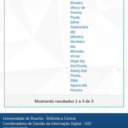
Borges,
Ohary de
Sousa
;
Paulo,
Silvia
Guimarães
de
;
Oliveira,
Verônica
de
;
Miranda,
Victor
Hugo de
;
Del Prette,
Almir
;
Del
Prette,
Zilda
Aparecida
Pereira
Mostrando resultados 1 a 3 de 3
Universidade de Brasília - Biblioteca Central
Coordenadoria de Gestão da Informação Digital - GID