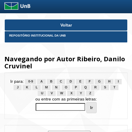
Skip
Voltar
navigation
REPOSITÓRIO INSTITUCIONAL DA UNB
Navegando por Autor Ribeiro, Danilo
Cruvinel
Ir para:
0-9
A
B
C
D
E
F
G
H
I
J
K
L
M
N
O
P
Q
R
S
T
U
V
W
X
Y
Z
ou entre com as primeiras letras: