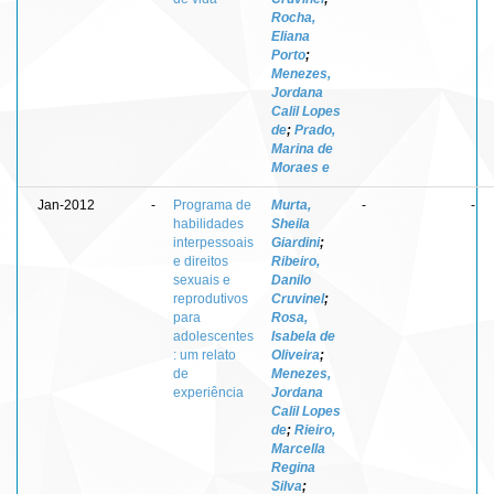
Rocha,
Eliana
Porto
;
Menezes,
Jordana
Calil Lopes
de
;
Prado,
Marina de
Moraes e
Jan-2012
-
Programa de
Murta,
-
-
habilidades
Sheila
interpessoais
Giardini
;
e direitos
Ribeiro,
sexuais e
Danilo
reprodutivos
Cruvinel
;
para
Rosa,
adolescentes
Isabela de
: um relato
Oliveira
;
de
Menezes,
experiência
Jordana
Calil Lopes
de
;
Rieiro,
Marcella
Regina
Silva
;