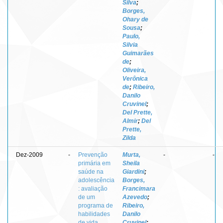
Silva
;
Borges,
Ohary de
Sousa
;
Paulo,
Silvia
Guimarães
de
;
Oliveira,
Verônica
de
;
Ribeiro,
Danilo
Cruvinel
;
Del Prette,
Almir
;
Del
Prette,
Zilda
Dez-2009
-
Prevenção
Murta,
-
-
primária em
Sheila
saúde na
Giardini
;
adolescência
Borges,
: avaliação
Francimara
de um
Azevedo
;
programa de
Ribeiro,
habilidades
Danilo
de vida
Cruvinel
;