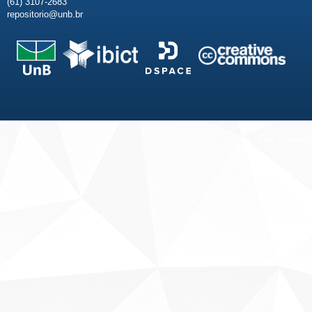
(61) 3107-2683
repositorio@unb.br
Fale conosco
Sobre