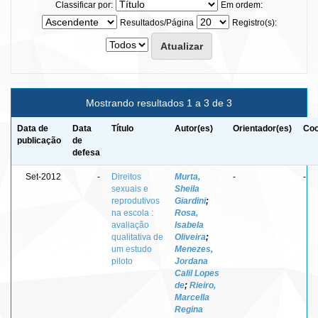
Classificar por:
Em ordem:
Resultados/Página
Registro(s):
Mostrando resultados 1 a 3 de 3
Data de
Data
Título
Autor(es)
Orientador(es)
Coo
publicação
de
defesa
Set-2012
-
Direitos
Murta,
-
-
sexuais e
Sheila
reprodutivos
Giardini
;
na escola :
Rosa,
avaliação
Isabela
qualitativa de
Oliveira
;
um estudo
Menezes,
piloto
Jordana
Calil Lopes
de
;
Rieiro,
Marcella
Regina