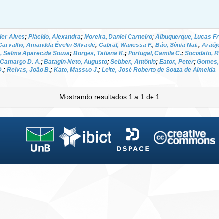
der Alves
;
Plácido, Alexandra
;
Moreira, Daniel Carneiro
;
Albuquerque, Lucas Fr
Carvalho, Amandda Évelin Silva de
;
Cabral, Wanessa F.
;
Báo, Sônia Nair
;
Araújo
, Selma Aparecida Souza
;
Borges, Tatiana K.
;
Portugal, Camila C.
;
Socodato, R
e Camargo D. A.
;
Batagin-Neto, Augusto
;
Sebben, Antônio
;
Eaton, Peter
;
Gomes,
D.
;
Relvas, João B.
;
Kato, Massuo J.
;
Leite, José Roberto de Souza de Almeida
Mostrando resultados 1 a 1 de 1