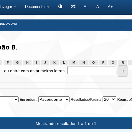
Navegar
Documentos
A-
A
A+
NAL DA UNB
oão B.
F
G
H
I
J
K
L
M
N
O
P
Q
R
ou entre com as primeiras letras:
Em ordem:
Resultados/Página
Registro(
Mostrando resultados 1 a 1 de 1