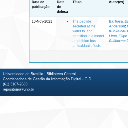
Data de
Data
Título
Autor(es)
publicação
de
defesa
10-Nov-2021
-
The peptide
Barbosa, E
secreted at the
Anderson
;
water to land
Kuckelhaus
transition in a model
Lima, Filip
amphibian has
Guilherme 
antioxidant effects
Universidade de Brasília - Biblioteca Central
Coordenadoria de Gestão da Informação Digital - GID
(61) 3107-2683
repositorio@unb.br