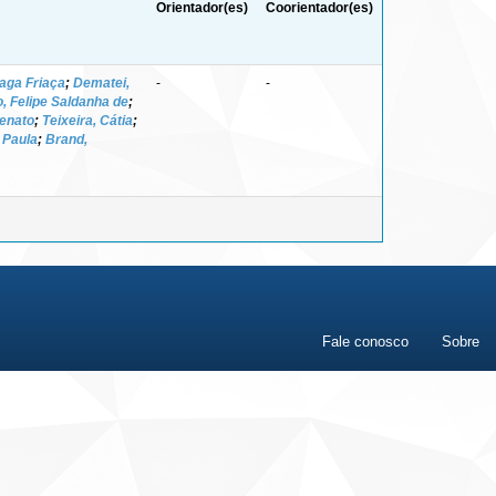
Orientador(es)
Coorientador(es)
aga Friaça
;
Dematei,
-
-
, Felipe Saldanha de
;
enato
;
Teixeira, Cátia
;
 Paula
;
Brand,
Fale conosco
Sobre