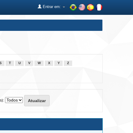
Entrar em:
S
T
U
V
W
X
Y
Z
s):