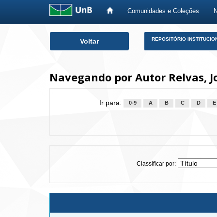
Comunidades e Coleções
Skip
REPOSITÓRIO INSTITUCIO
Voltar
navigation
Navegando por Autor Relvas, J
Ir para:
0-9
A
B
C
D
E
Classificar por: