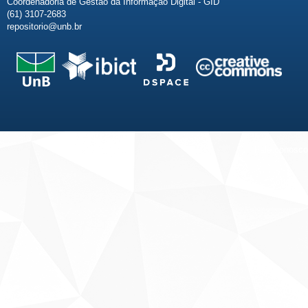
Coordenadoria de Gestão da Informação Digital - GID
(61) 3107-2683
repositorio@unb.br
Fale conosco
Sobre