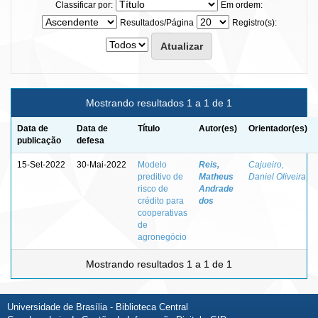
Classificar por:
Em ordem:
Resultados/Página
Registro(s):
Mostrando resultados 1 a 1 de 1
Data de
Data de
Título
Autor(es)
Orientador(es)
publicação
defesa
15-Set-2022
30-Mai-2022
Modelo
Reis,
Cajueiro,
preditivo de
Matheus
Daniel Oliveira
risco de
Andrade
crédito para
dos
cooperativas
de
agronegócio
Mostrando resultados 1 a 1 de 1
Universidade de Brasília - Biblioteca Central