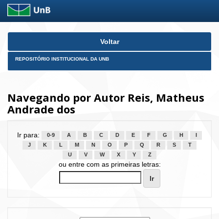
Skip
Voltar
navigation
REPOSITÓRIO INSTITUCIONAL DA UNB
Navegando por Autor Reis, Matheus
Andrade dos
Ir para:
0-9
A
B
C
D
E
F
G
H
I
J
K
L
M
N
O
P
Q
R
S
T
U
V
W
X
Y
Z
ou entre com as primeiras letras: