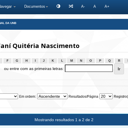
Navegar
Documentos
A-
A
A+
NAL DA UNB
aní Quitéria Nascimento
F
G
H
I
J
K
L
M
N
O
P
Q
R
ou entre com as primeiras letras:
Em ordem:
Resultados/Página
Registro(
Mostrando resultados 1 a 2 de 2