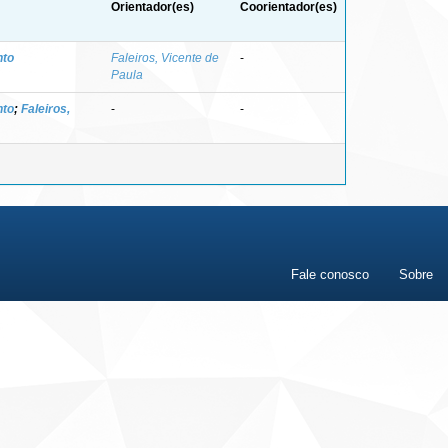
Orientador(es)
Coorientador(es)
nto
Faleiros, Vicente de
-
Paula
nto
;
Faleiros,
-
-
Fale conosco
Sobre