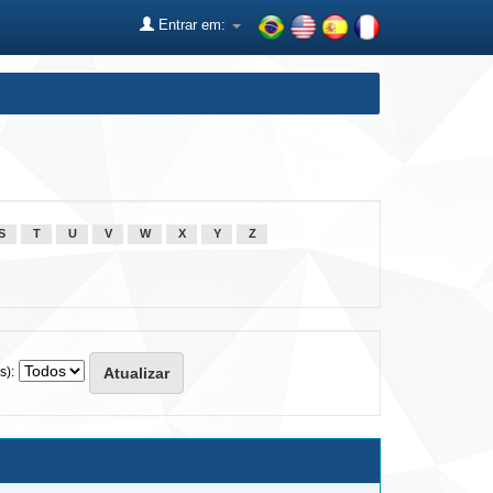
Entrar em:
S
T
U
V
W
X
Y
Z
s):