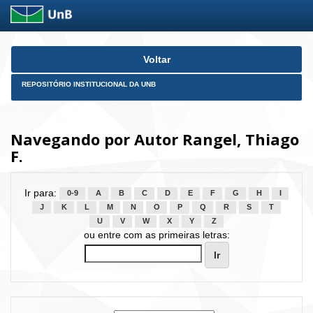
Skip
Voltar
navigation
REPOSITÓRIO INSTITUCIONAL DA UNB
Navegando por Autor Rangel, Thiago
F.
Ir para:
0-9
A
B
C
D
E
F
G
H
I
J
K
L
M
N
O
P
Q
R
S
T
U
V
W
X
Y
Z
ou entre com as primeiras letras: