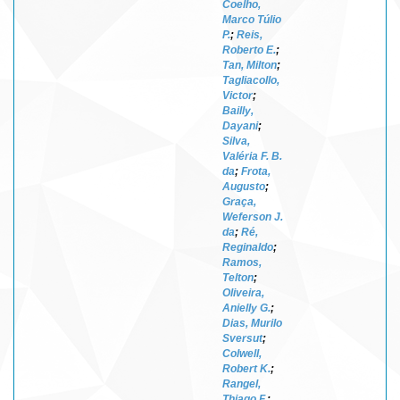
Coelho,
Marco Túlio
P.
;
Reis,
Roberto E.
;
Tan, Milton
;
Tagliacollo,
Victor
;
Bailly,
Dayani
;
Silva,
Valéria F. B.
da
;
Frota,
Augusto
;
Graça,
Weferson J.
da
;
Ré,
Reginaldo
;
Ramos,
Telton
;
Oliveira,
Anielly G.
;
Dias, Murilo
Sversut
;
Colwell,
Robert K.
;
Rangel,
Thiago F.
;