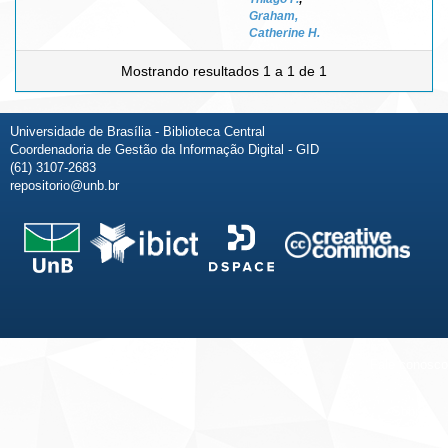
Graham,
Catherine H.
Mostrando resultados 1 a 1 de 1
Universidade de Brasília - Biblioteca Central
Coordenadoria de Gestão da Informação Digital - GID
(61) 3107-2683
repositorio@unb.br
Fale conosco
Sobre