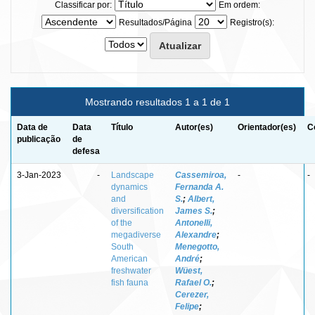
Classificar por:
Em ordem:
Resultados/Página
Registro(s):
Mostrando resultados 1 a 1 de 1
Data de
Data
Título
Autor(es)
Orientador(es)
C
publicação
de
defesa
3-Jan-2023
-
Landscape
Cassemiroa,
-
-
dynamics
Fernanda A.
and
S.
;
Albert,
diversification
James S.
;
of the
Antonelli,
megadiverse
Alexandre
;
South
Menegotto,
American
André
;
freshwater
Wüest,
fish fauna
Rafael O.
;
Cerezer,
Felipe
;