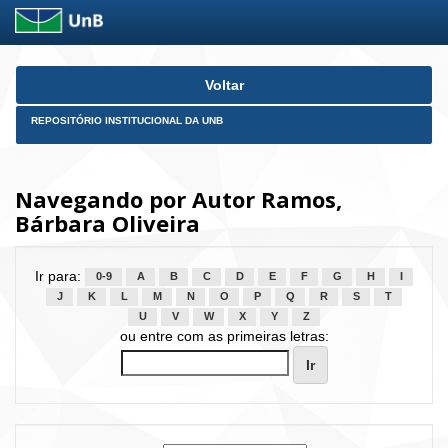
Skip
Voltar
navigation
REPOSITÓRIO INSTITUCIONAL DA UNB
Navegando por Autor Ramos,
Bárbara Oliveira
Ir para:
0-9
A
B
C
D
E
F
G
H
I
J
K
L
M
N
O
P
Q
R
S
T
U
V
W
X
Y
Z
ou entre com as primeiras letras: