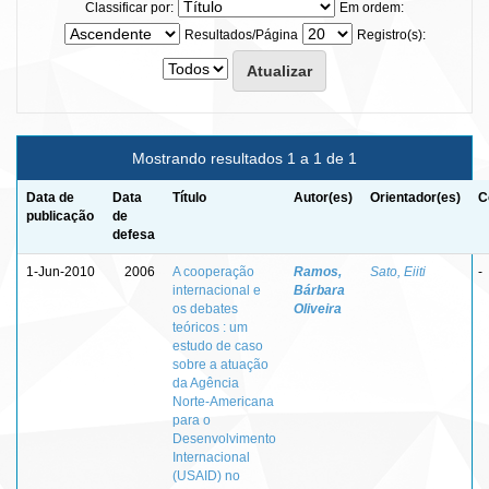
Classificar por:
Em ordem:
Resultados/Página
Registro(s):
Mostrando resultados 1 a 1 de 1
Data de
Data
Título
Autor(es)
Orientador(es)
C
publicação
de
defesa
1-Jun-2010
2006
A cooperação
Ramos,
Sato, Eiiti
-
internacional e
Bárbara
os debates
Oliveira
teóricos : um
estudo de caso
sobre a atuação
da Agência
Norte-Americana
para o
Desenvolvimento
Internacional
(USAID) no