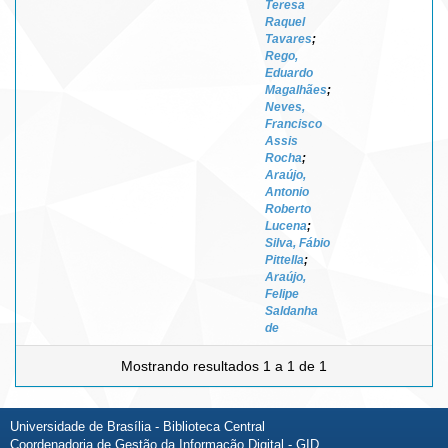
Teresa
Raquel
Tavares
;
Rego,
Eduardo
Magalhães
;
Neves,
Francisco
Assis
Rocha
;
Araújo,
Antonio
Roberto
Lucena
;
Silva, Fábio
Pittella
;
Araújo,
Felipe
Saldanha
de
Mostrando resultados 1 a 1 de 1
Universidade de Brasília - Biblioteca Central
Coordenadoria de Gestão da Informação Digital - GID