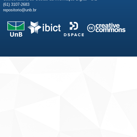
(61) 3107-2683
repositorio@unb.br
Fale conosco
Sobre