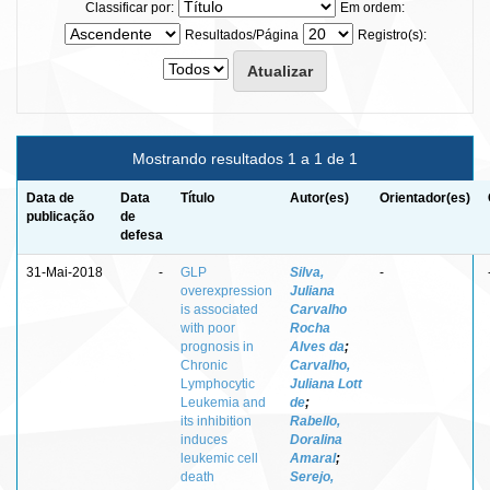
Classificar por:
Em ordem:
Resultados/Página
Registro(s):
Mostrando resultados 1 a 1 de 1
Data de
Data
Título
Autor(es)
Orientador(es)
publicação
de
defesa
31-Mai-2018
-
GLP
Silva,
-
overexpression
Juliana
is associated
Carvalho
with poor
Rocha
prognosis in
Alves da
;
Chronic
Carvalho,
Lymphocytic
Juliana Lott
Leukemia and
de
;
its inhibition
Rabello,
induces
Doralina
leukemic cell
Amaral
;
death
Serejo,