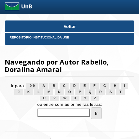
Skip
Voltar
navigation
REPOSITÓRIO INSTITUCIONAL DA UNB
Navegando por Autor Rabello,
Doralina Amaral
Ir para:
0-9
A
B
C
D
E
F
G
H
I
J
K
L
M
N
O
P
Q
R
S
T
U
V
W
X
Y
Z
ou entre com as primeiras letras: