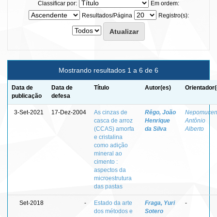
Classificar por:
Em ordem:
Resultados/Página
Registro(s):
Mostrando resultados 1 a 6 de 6
Data de
Data de
Título
Autor(es)
Orientador(
publicação
defesa
3-Set-2021
17-Dez-2004
As cinzas de
Rêgo, João
Nepomucen
casca de arroz
Henrique
Antônio
(CCAS) amorfa
da Silva
Alberto
e cristalina
como adição
mineral ao
cimento :
aspectos da
microestrutura
das pastas
Set-2018
-
Estado da arte
Fraga, Yuri
-
dos métodos e
Sotero