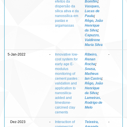
efeitos da
Bomfim
;
dispersão da
Vasques,
sílica ativa e da
Lucas de
nanossílica em
Paula
;
pastas e
Rêgo, João
argamassas
Henrique
da Silva
;
Capuzzo,
Valdirene
Maria Silva
5-Jan-2022
-
Innovative low-
Ribeiro,
-
cost system for
Renan
early age E-
Rocha
;
modulus
Sousa,
monitoring of
Matheus
cement pastes :
Ian Castro
;
validation and
Rêgo, João
application to
Henrique
nanosilica-
da Silva
;
added and
Lameiras,
limestone-
Rodrigo de
calcined clay
Melo
cements
Dez-2023
-
Interaction of
Teixeira,
-
commercial
Amanda