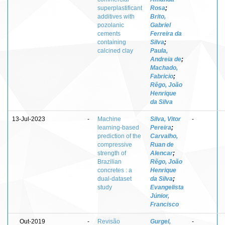
superplastificant
Rosa
;
additives with
Brito,
pozolanic
Gabriel
cements
Ferreira da
containing
Silva
;
calcined clay
Paula,
Andreia de
;
Machado,
Fabricio
;
Rêgo, João
Henrique
da Silva
13-Jul-2023
-
Machine
Silva, Vitor
-
learning-based
Pereira
;
prediction of the
Carvalho,
compressive
Ruan de
strength of
Alencar
;
Brazilian
Rêgo, João
concretes : a
Henrique
dual-dataset
da Silva
;
study
Evangelista
Júnior,
Francisco
Out-2019
-
Revisão
Gurgel,
-