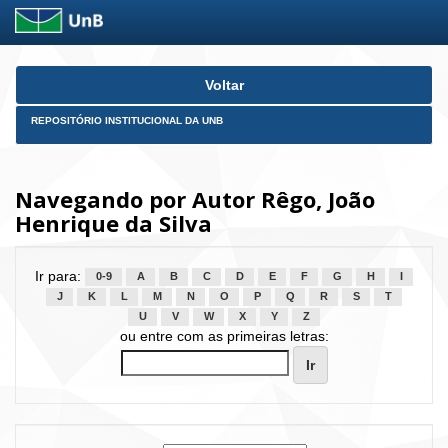
Skip
Voltar
navigation
REPOSITÓRIO INSTITUCIONAL DA UNB
Navegando por Autor Rêgo, João
Henrique da Silva
Ir para:
0-9
A
B
C
D
E
F
G
H
I
J
K
L
M
N
O
P
Q
R
S
T
U
V
W
X
Y
Z
ou entre com as primeiras letras: