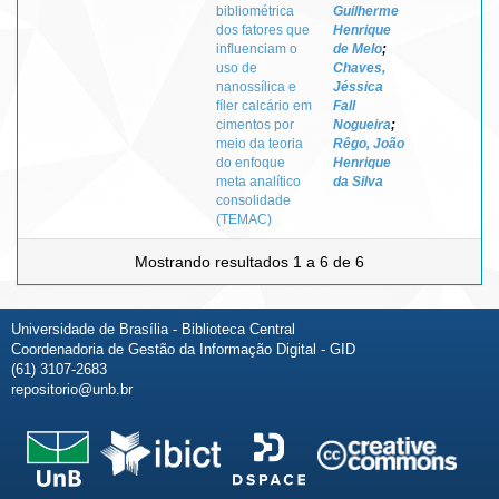
bibliométrica
Guilherme
dos fatores que
Henrique
influenciam o
de Melo
;
uso de
Chaves,
nanossílica e
Jéssica
fíler calcário em
Fall
cimentos por
Nogueira
;
meio da teoria
Rêgo, João
do enfoque
Henrique
meta analítico
da Silva
consolidade
(TEMAC)
Mostrando resultados 1 a 6 de 6
Universidade de Brasília - Biblioteca Central
Coordenadoria de Gestão da Informação Digital - GID
(61) 3107-2683
repositorio@unb.br