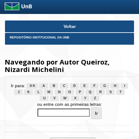
Skip
Voltar
navigation
REPOSITÓRIO INSTITUCIONAL DA UNB
Navegando por Autor Queiroz,
Nizardi Michelini
Ir para:
0-9
A
B
C
D
E
F
G
H
I
J
K
L
M
N
O
P
Q
R
S
T
U
V
W
X
Y
Z
ou entre com as primeiras letras: