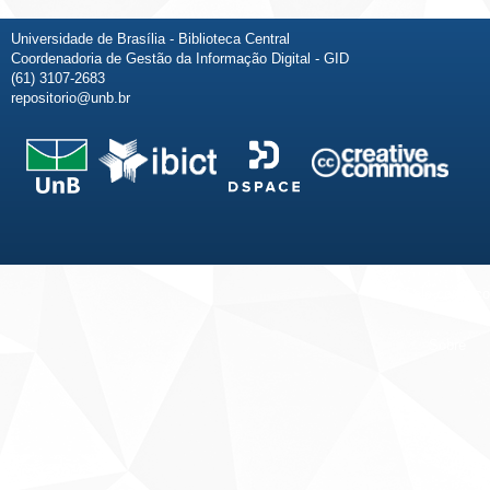
Universidade de Brasília - Biblioteca Central
Coordenadoria de Gestão da Informação Digital - GID
(61) 3107-2683
repositorio@unb.br
Fale conosco
Sobre