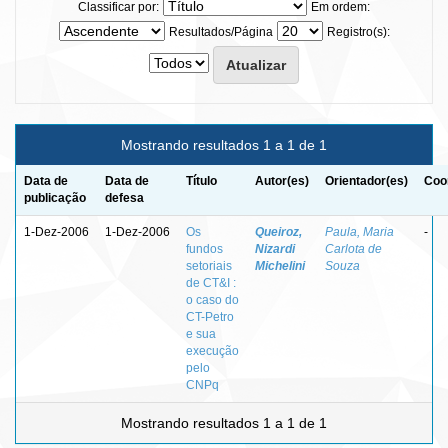
Classificar por:
Em ordem:
Resultados/Página
Registro(s):
Mostrando resultados 1 a 1 de 1
Data de
Data de
Título
Autor(es)
Orientador(es)
Coo
publicação
defesa
1-Dez-2006
1-Dez-2006
Os
Queiroz,
Paula, Maria
-
fundos
Nizardi
Carlota de
setoriais
Michelini
Souza
de CT&I :
o caso do
CT-Petro
e sua
execução
pelo
CNPq
Mostrando resultados 1 a 1 de 1