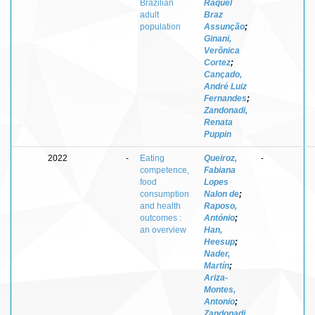
Brazilian
Raquel
adult
Braz
population
Assunção
;
Ginani,
Verônica
Cortez
;
Cançado,
André Luiz
Fernandes
;
Zandonadi,
Renata
Puppin
2022
-
Eating
Queiroz,
-
competence,
Fabiana
food
Lopes
consumption
Nalon de
;
and health
Raposo,
outcomes :
António
;
an overview
Han,
Heesup
;
Nader,
Martín
;
Ariza-
Montes,
Antonio
;
Zandonadi,