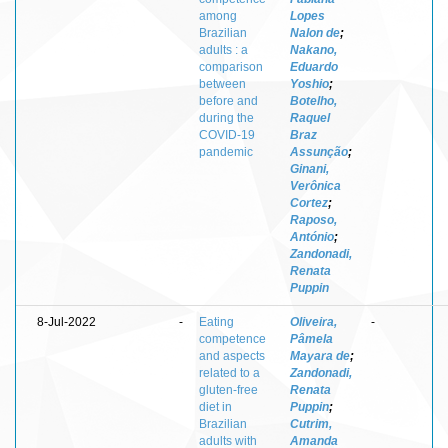
among
Lopes
Brazilian
Nalon de
;
adults : a
Nakano,
comparison
Eduardo
between
Yoshio
;
before and
Botelho,
during the
Raquel
COVID-19
Braz
pandemic
Assunção
;
Ginani,
Verônica
Cortez
;
Raposo,
António
;
Zandonadi,
Renata
Puppin
8-Jul-2022
-
Eating
Oliveira,
-
competence
Pâmela
and aspects
Mayara de
;
related to a
Zandonadi,
gluten-free
Renata
diet in
Puppin
;
Brazilian
Cutrim,
adults with
Amanda