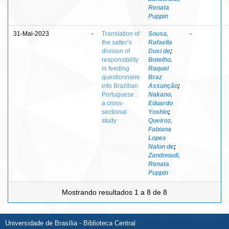
Renata
Puppin
31-Mai-2023
-
Translation of
Sousa,
-
the satter’s
Rafaella
division of
Dusi de
;
responsibility
Botelho,
in feeding
Raquel
questionnaire
Braz
into Brazilian
Assunção
;
Portuguese :
Nakano,
a cross-
Eduardo
sectional
Yoshio
;
study
Queiroz,
Fabiana
Lopes
Nalon de
;
Zandonadi,
Renata
Puppin
Mostrando resultados 1 a 8 de 8
Universidade de Brasília - Biblioteca Central