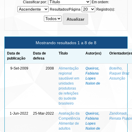
Classificar por:
Em ordem:
Resultados/Página
Registro(s):
Mostrando resultados 1 a 8 de 8
Data de
Data de
Título
Autor(es)
Orientador(e
publicação
defesa
9-Set-2009
2008
Alimentação
Queiroz,
Botelho,
regional
Fabiana
Raquel Braz
saudável em
Lopes
Assunção
unidades
Nalon de
produtoras
de refeições
do sudeste
brasileiro
1-Jun-2022
25-Mar-2022
Avaliação da
Queiroz,
Zandonadi,
Competência
Fabiana
Renata Puppi
Alimentar de
Lopes
adultos
Nalon de