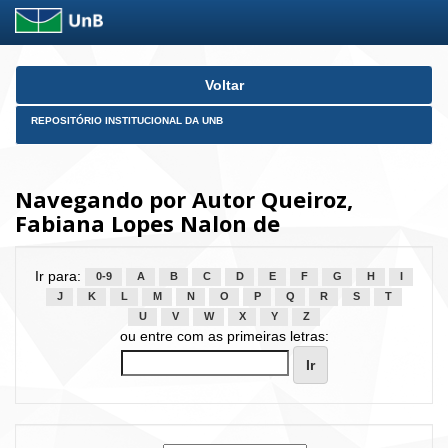
Skip
Voltar
navigation
REPOSITÓRIO INSTITUCIONAL DA UNB
Navegando por Autor Queiroz,
Fabiana Lopes Nalon de
Ir para:
0-9
A
B
C
D
E
F
G
H
I
J
K
L
M
N
O
P
Q
R
S
T
U
V
W
X
Y
Z
ou entre com as primeiras letras: