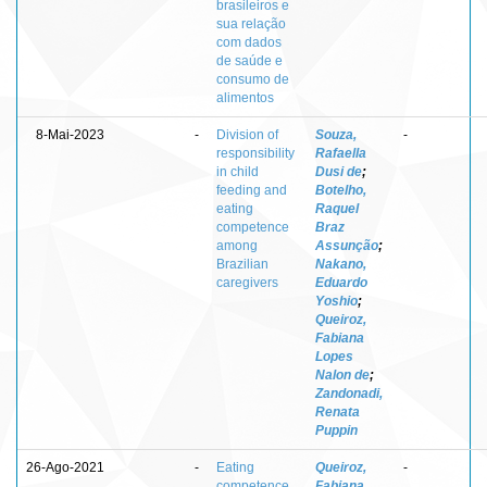
brasileiros e
sua relação
com dados
de saúde e
consumo de
alimentos
8-Mai-2023
-
Division of
Souza,
-
responsibility
Rafaella
in child
Dusi de
;
feeding and
Botelho,
eating
Raquel
competence
Braz
among
Assunção
;
Brazilian
Nakano,
caregivers
Eduardo
Yoshio
;
Queiroz,
Fabiana
Lopes
Nalon de
;
Zandonadi,
Renata
Puppin
26-Ago-2021
-
Eating
Queiroz,
-
competence
Fabiana